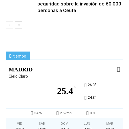
seguridad sobre la invasión de 60.000
personas a Ceuta
El tiempo
MADRID
Cielo Claro
°
26.3
°
25.4
°
24.3
54 %
2.5kmh
0 %
VIE
SÁB
DOM
LUN
MAR