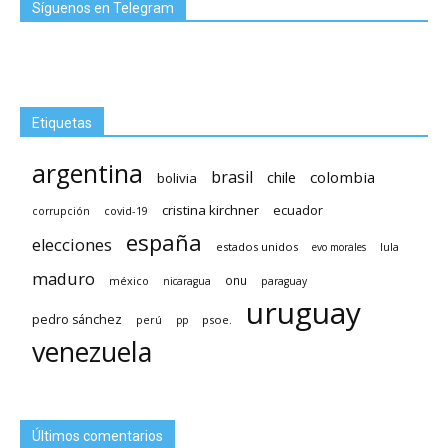
Síguenos en Telegram
Etiquetas
argentina
brasil
chile
colombia
bolivia
cristina kirchner
ecuador
covid-19
corrupción
españa
elecciones
estados unidos
lula
evo morales
maduro
méxico
onu
nicaragua
paraguay
uruguay
pedro sánchez
psoe.
perú
pp
venezuela
Últimos comentarios