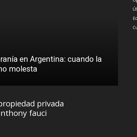
Ú
E
Cu
eranía en Argentina: cuando la
 no molesta
 propiedad privada
anthony fauci