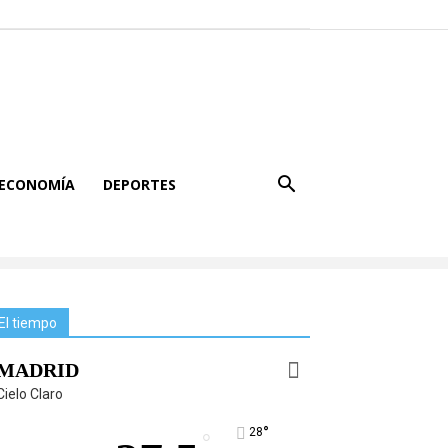
ECONOMÍA
DEPORTES
El tiempo
MADRID
Cielo Claro
°
28
°