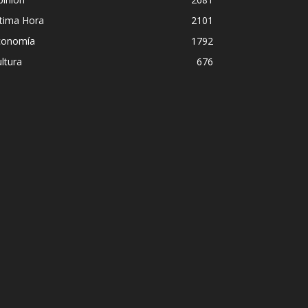
ltima Hora
2101
conomía
1792
ltura
676