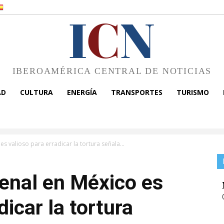
I
C
N
IBEROAMÉRICA CENTRAL DE NOTICIAS
AD
CULTURA
ENERGÍA
TRANSPORTES
TURISMO
s valioso para erradicar la tortura señala...
enal en México es
dicar la tortura