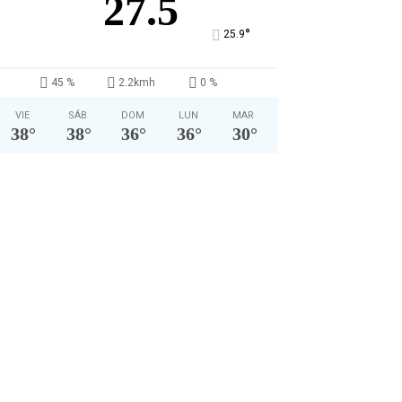
27.5
°
25.9
45 %
2.2kmh
0 %
VIE
SÁB
DOM
LUN
MAR
38
°
38
°
36
°
36
°
30
°