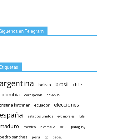
Síguenos en Telegram
Etiquetas
argentina
brasil
chile
bolivia
colombia
covid-19
corrupción
elecciones
cristina kirchner
ecuador
españa
estados unidos
lula
evo morales
maduro
méxico
onu
nicaragua
paraguay
pedro sánchez
psoe.
perú
pp