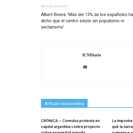
Artículo anterior
Albert Rivera: 'Más del 13% de los españoles h
dicho que el centro existe sin populismo ni
sectarismo'
ICNDiario
Artículo relacionados
CRÓNICA – Convulsa protesta en
La impostur
capital argentina contra proyecto
qué la narra
sobre propiedad privada
convence a