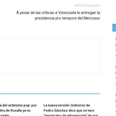
Artículo siguiente
a
A pesar de las críticas a Venezuela le entregan la
presidencia pro tempore del Mercosur
a del activismo pop: por
La nueva versión: Gobierno de
tiva de Rosalía ya no
Pedro Sánchez dice que no tuvo
 nadie
“ningún tipo de información” de sus