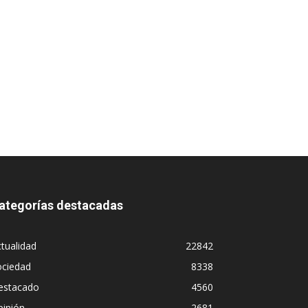
ategorías destacadas
tualidad
22842
ociedad
8338
estacado
4560
pinión
2681