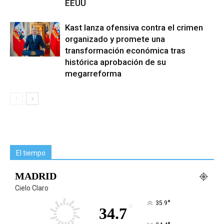
EEUU
Kast lanza ofensiva contra el crimen
organizado y promete una
transformación económica tras
histórica aprobación de su
megarreforma
El tiempo
MADRID
Cielo Claro
°
35.9
°
34.7