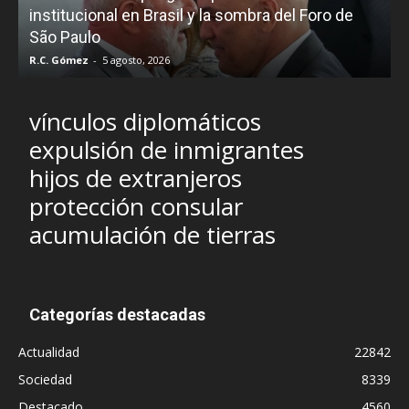
e
institucional en Brasil y la sombra del Foro de
São Paulo
R.C. Gómez
-
5 agosto, 2026
I
vínculos diplomáticos
expulsión de inmigrantes
hijos de extranjeros
protección consular
acumulación de tierras
Categorías destacadas
Actualidad
22842
Sociedad
8339
Destacado
4560