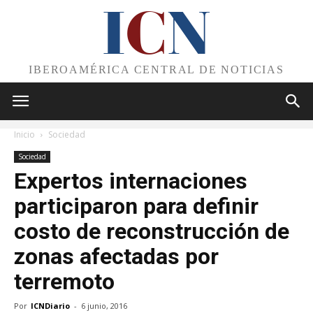
I
C
N
IBEROAMÉRICA CENTRAL DE NOTICIAS
Inicio
Sociedad
Sociedad
Expertos internaciones
participaron para definir
costo de reconstrucción de
zonas afectadas por
terremoto
Por
ICNDiario
-
6 junio, 2016