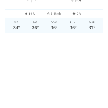
°
34.4
19 %
5.4kmh
0 %
VIE
SÁB
DOM
LUN
MAR
34
°
36
°
36
°
36
°
37
°