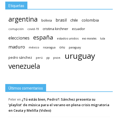
Etiquetas
argentina
brasil
chile
colombia
bolivia
cristina kirchner
ecuador
covid-19
corrupción
españa
elecciones
estados unidos
lula
evo morales
maduro
méxico
onu
nicaragua
paraguay
uruguay
pedro sánchez
psoe.
perú
pp
venezuela
Últimos comentarios
¿Tú estás bien, Pedro?: Sánchez presenta su
Peter
en
‘playlist’ de música para el verano en plena crisis migratoria
en Ceuta y Melilla (Video)