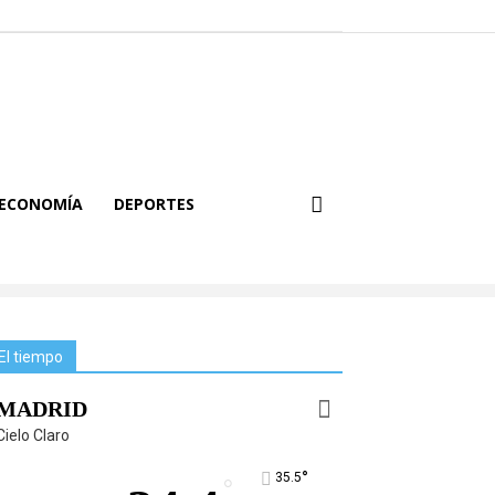
ECONOMÍA
DEPORTES
El tiempo
MADRID
Cielo Claro
°
35.5
°