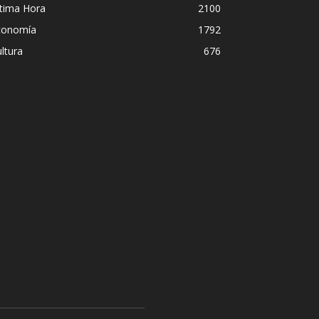
ltima Hora
2100
conomía
1792
ltura
676