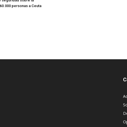
e seguridad sobre la
 60.000 personas a Ceuta
C
Ac
S
D
O