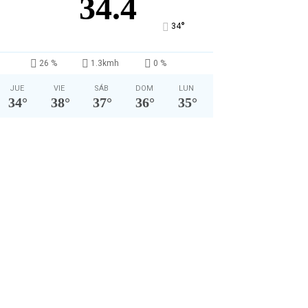
34.4
°
34
26 %
1.3kmh
0 %
JUE
VIE
SÁB
DOM
LUN
34
°
38
°
37
°
36
°
35
°