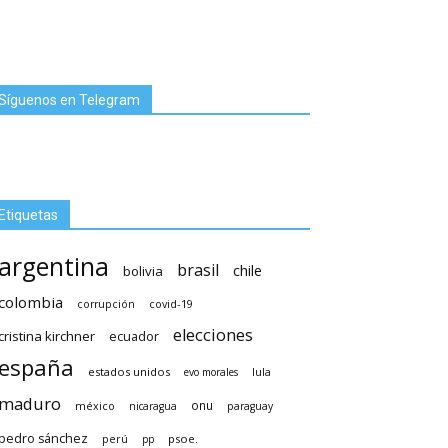
Síguenos en Telegram
Etiquetas
argentina
brasil
chile
bolivia
colombia
covid-19
corrupción
elecciones
cristina kirchner
ecuador
españa
estados unidos
lula
evo morales
maduro
méxico
onu
nicaragua
paraguay
pedro sánchez
psoe.
perú
pp