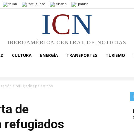
I
C
N
IBEROAMÉRICA CENTRAL DE NOTICIAS
AD
CULTURA
ENERGÍA
TRANSPORTES
TURISMO
ización a refugiados palestinos
rta de
a refugiados