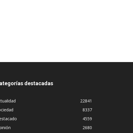
ategorías destacadas
tualidad
22841
ociedad
8337
estacado
4559
pinión
2680