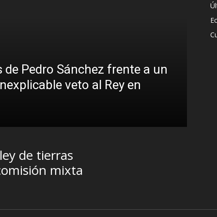
Ú
E
Cu
 de Pedro Sánchez frente a un
inexplicable veto al Rey en
ley de tierras
comisión mixta