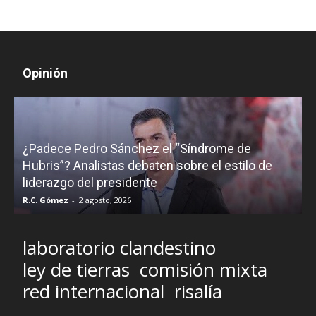
Opinión
¿Padece Pedro Sánchez el “Síndrome de
C
Hubris”? Analistas debaten sobre el estilo de
c
liderazgo del presidente
R.C. Gómez
-
2 agosto, 2026
M
laboratorio clandestino
ley de tierras
comisión mixta
red internacional
risalía