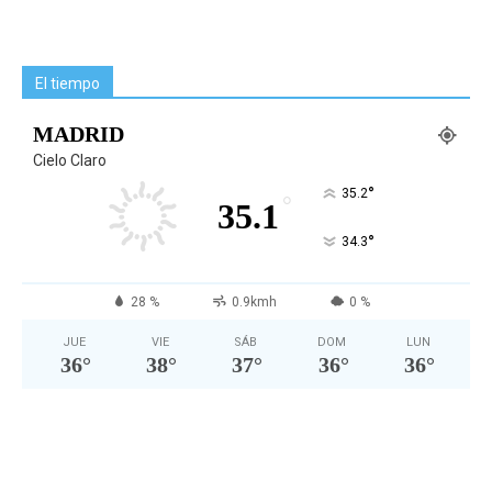
El tiempo
MADRID
Cielo Claro
°
35.2
°
35.1
°
34.3
28 %
0.9kmh
0 %
JUE
VIE
SÁB
DOM
LUN
36
°
38
°
37
°
36
°
36
°