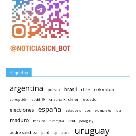
Etiquetas
argentina
brasil
chile
colombia
bolivia
cristina kirchner
ecuador
covid-19
corrupción
españa
elecciones
estados unidos
lula
evo morales
maduro
méxico
onu
nicaragua
paraguay
uruguay
pedro sánchez
psoe.
perú
pp