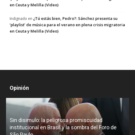
en Ceuta y Melilla (Video)
¿Tú estás bien, Pedro?: Sánchez presenta su
Indignado
en
‘playlist’ de música para el verano en plena crisis migratoria
en Ceuta y Melilla (Video)
Opinión
D
Sin disimulo: la peligrosa promiscuidad
p
e
institucional en Brasil y la sombra del Foro de
São Paulo