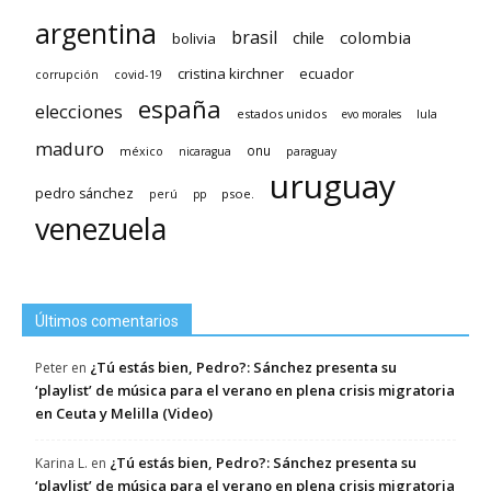
argentina
brasil
chile
colombia
bolivia
cristina kirchner
ecuador
covid-19
corrupción
españa
elecciones
estados unidos
lula
evo morales
maduro
méxico
onu
nicaragua
paraguay
uruguay
pedro sánchez
psoe.
perú
pp
venezuela
Últimos comentarios
¿Tú estás bien, Pedro?: Sánchez presenta su
Peter
en
‘playlist’ de música para el verano en plena crisis migratoria
en Ceuta y Melilla (Video)
¿Tú estás bien, Pedro?: Sánchez presenta su
Karina L.
en
‘playlist’ de música para el verano en plena crisis migratoria