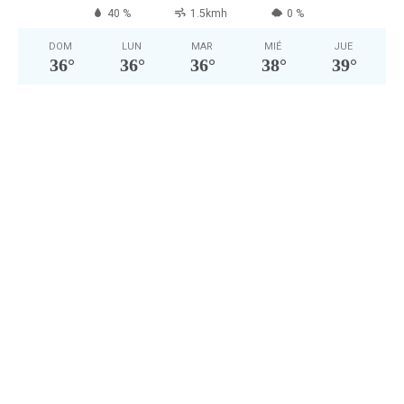
40 %
1.5kmh
0 %
DOM
LUN
MAR
MIÉ
JUE
36
°
36
°
36
°
38
°
39
°