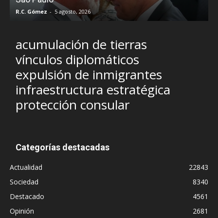
R.C. Gómez
-
5 agosto, 2026
I
acumulación de tierras
vínculos diplomáticos
expulsión de inmigrantes
infraestructura estratégica
protección consular
Categorías destacadas
Actualidad
22843
Sociedad
8340
Destacado
4561
Opinión
2681