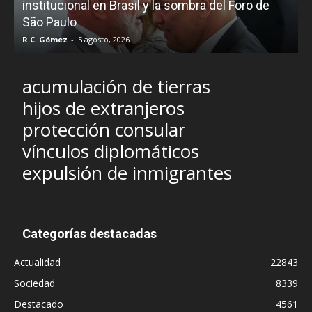
e
institucional en Brasil y la sombra del Foro de
São Paulo
R.C. Gómez
-
5 agosto, 2026
I
acumulación de tierras
hijos de extranjeros
protección consular
vínculos diplomáticos
expulsión de inmigrantes
Categorías destacadas
Actualidad
22843
Sociedad
8339
Destacado
4561