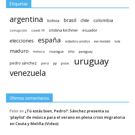
Etiquetas
argentina
brasil
chile
colombia
bolivia
cristina kirchner
ecuador
covid-19
corrupción
españa
elecciones
estados unidos
lula
evo morales
maduro
méxico
onu
nicaragua
paraguay
uruguay
pedro sánchez
psoe.
perú
pp
venezuela
Últimos comentarios
¿Tú estás bien, Pedro?: Sánchez presenta su
Peter
en
‘playlist’ de música para el verano en plena crisis migratoria
en Ceuta y Melilla (Video)