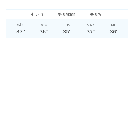
34 %
0.9kmh
0 %
SÁB
DOM
LUN
MAR
MIÉ
37
°
36
°
35
°
37
°
36
°