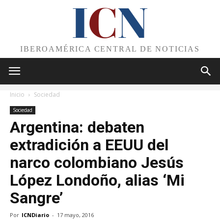
I
C
N
IBEROAMÉRICA CENTRAL DE NOTICIAS
Inicio
Sociedad
Sociedad
Argentina: debaten
extradición a EEUU del
narco colombiano Jesús
López Londoño, alias ‘Mi
Sangre’
Por
ICNDiario
-
17 mayo, 2016