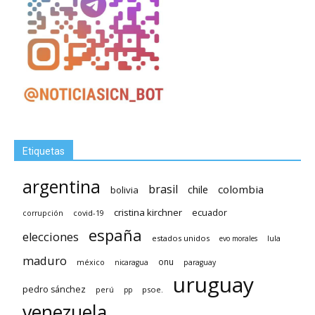
Etiquetas
argentina
brasil
chile
colombia
bolivia
cristina kirchner
ecuador
covid-19
corrupción
españa
elecciones
estados unidos
lula
evo morales
maduro
méxico
onu
nicaragua
paraguay
uruguay
pedro sánchez
psoe.
perú
pp
venezuela