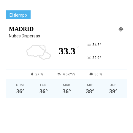
El tiempo
MADRID
Nubes Dispersas
°
34.3
°
33.3
°
32.9
27 %
4.5kmh
35 %
DOM
LUN
MAR
MIÉ
JUE
36
°
36
°
36
°
38
°
39
°