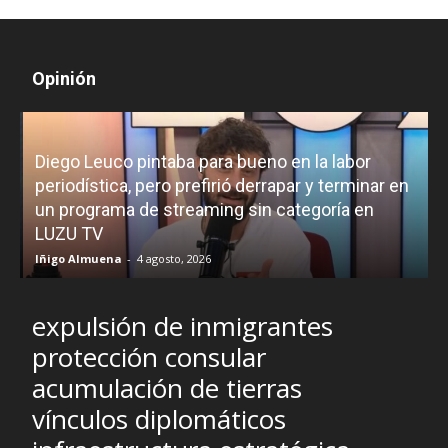
Opinión
Diego Leuco pintaba para bueno en la labor
periodística, pero prefirió derrapar y terminar en
un programa de streaming sin categoría en
H
LUZU TV
l
Iñigo Almuena
-
4 agosto, 2026
R
expulsión de inmigrantes
protección consular
acumulación de tierras
vínculos diplomáticos