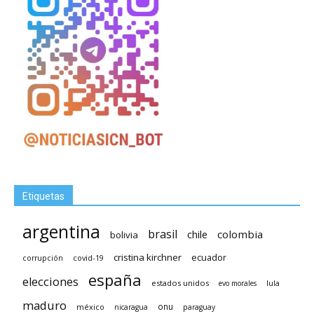
Etiquetas
argentina
brasil
chile
colombia
bolivia
cristina kirchner
ecuador
covid-19
corrupción
españa
elecciones
estados unidos
lula
evo morales
maduro
méxico
onu
nicaragua
paraguay