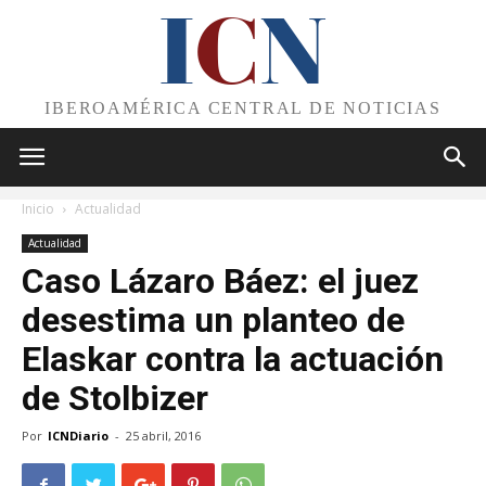
I
C
N
IBEROAMÉRICA CENTRAL DE NOTICIAS
Inicio
Actualidad
Actualidad
Caso Lázaro Báez: el juez
desestima un planteo de
Elaskar contra la actuación
de Stolbizer
Por
ICNDiario
-
25 abril, 2016