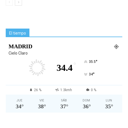
El tiempo
MADRID
Cielo Claro
°
35.5
°
34.4
°
34
26 %
1.3kmh
0 %
JUE
VIE
SÁB
DOM
LUN
34
°
38
°
37
°
36
°
35
°