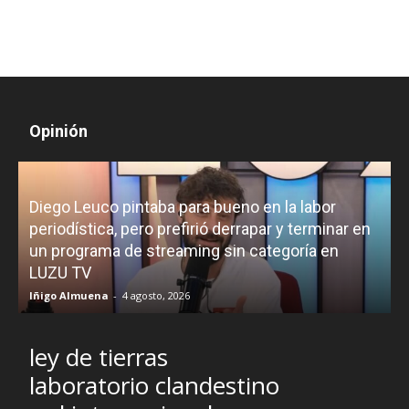
Opinión
Diego Leuco pintaba para bueno en la labor
periodística, pero prefirió derrapar y terminar en
un programa de streaming sin categoría en
H
LUZU TV
l
Iñigo Almuena
-
4 agosto, 2026
R
ley de tierras
laboratorio clandestino