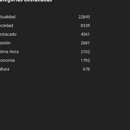
tualidad
22843
ociedad
8339
estacado
4561
pinión
2681
ltima Hora
2102
conomía
1792
ltura
676
Diego L
miscuidad institucional en
pero pr
e São Paulo
streami
Iñigo Almuena