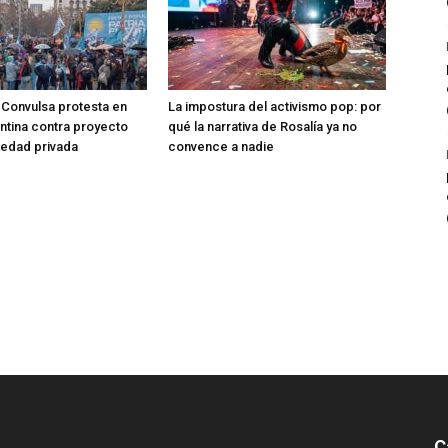
Convulsa protesta en
La impostura del activismo pop: por
entina contra proyecto
qué la narrativa de Rosalía ya no
iedad privada
convence a nadie
C