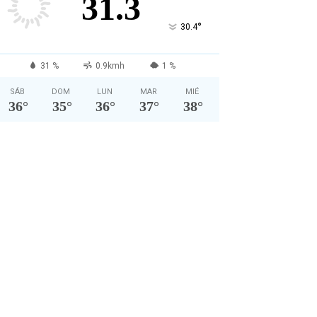
31.3
°
30.4
31 %
0.9kmh
1 %
SÁB
DOM
LUN
MAR
MIÉ
36
°
35
°
36
°
37
°
38
°