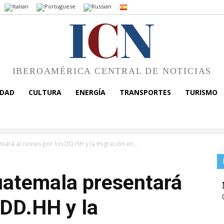
I
C
N
IBEROAMÉRICA CENTRAL DE NOTICIAS
EDAD
CULTURA
ENERGÍA
TRANSPORTES
TURISMO
tará acciones por los DD.HH y la migración en...
uatemala presentará
 DD.HH y la