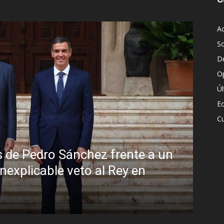
Ac
S
D
O
Ú
E
Cu
 a un
Sin disimulo: la peligrosa pro
Brasil y la sombra del Foro d
R.C. Gómez
-
5 agosto, 2026