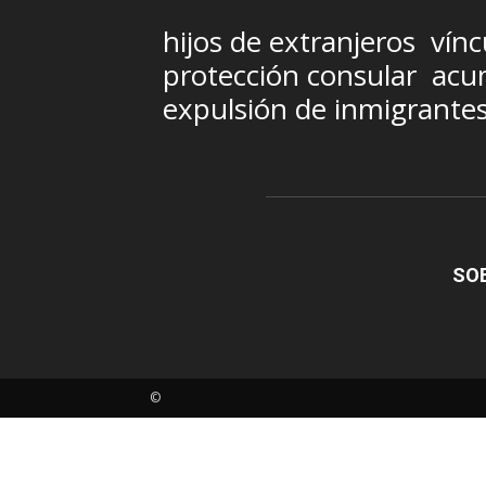
hijos de extranjeros
vínc
protección consular
acum
expulsión de inmigrante
SO
©