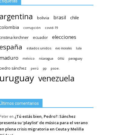
Etiquetas
argentina
brasil
chile
bolivia
colombia
covid-19
corrupción
elecciones
cristina kirchner
ecuador
españa
estados unidos
lula
evo morales
maduro
méxico
onu
nicaragua
paraguay
pedro sánchez
psoe.
perú
pp
uruguay
venezuela
Últimos comentarios
¿Tú estás bien, Pedro?: Sánchez
Peter
en
presenta su ‘playlist’ de música para el verano
en plena crisis migratoria en Ceuta y Melilla