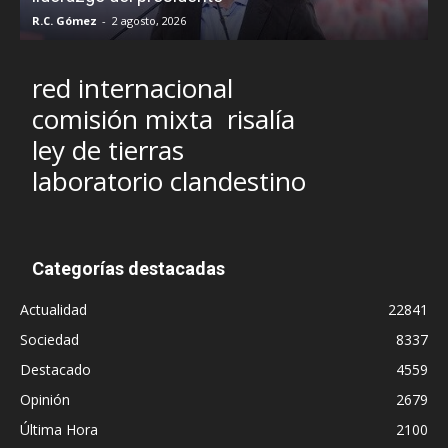
R.C. Gómez
-
2 agosto, 2026
M
red internacional
comisión mixta
risalía
ley de tierras
laboratorio clandestino
Categorías destacadas
Actualidad
22841
Sociedad
8337
Destacado
4559
Opinión
2679
Última Hora
2100