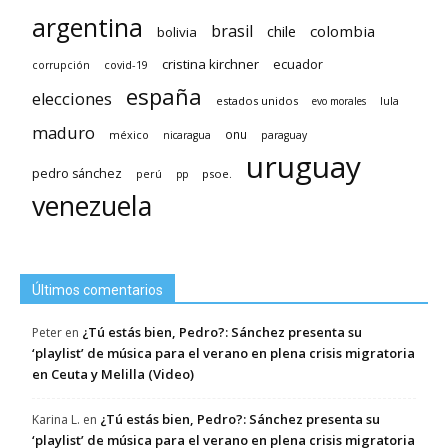
argentina
brasil
chile
colombia
bolivia
cristina kirchner
ecuador
covid-19
corrupción
españa
elecciones
estados unidos
lula
evo morales
maduro
méxico
onu
nicaragua
paraguay
uruguay
pedro sánchez
psoe.
perú
pp
venezuela
Últimos comentarios
¿Tú estás bien, Pedro?: Sánchez presenta su
Peter
en
‘playlist’ de música para el verano en plena crisis migratoria
en Ceuta y Melilla (Video)
¿Tú estás bien, Pedro?: Sánchez presenta su
Karina L.
en
‘playlist’ de música para el verano en plena crisis migratoria