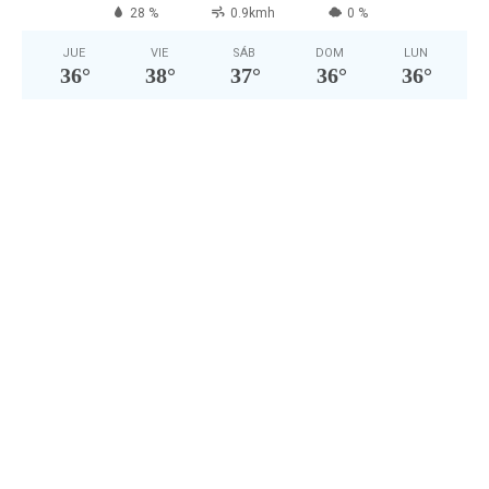
28 %
0.9kmh
0 %
JUE
VIE
SÁB
DOM
LUN
36
°
38
°
37
°
36
°
36
°