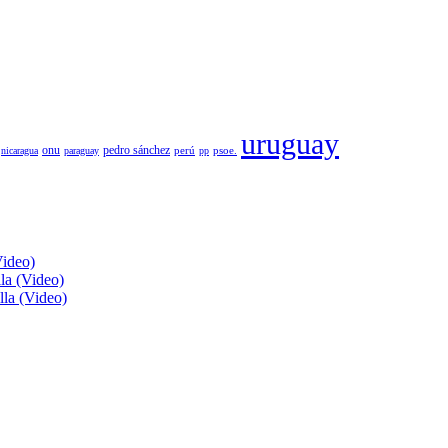
uruguay
pedro sánchez
onu
psoe.
nicaragua
paraguay
perú
pp
Video)
lla (Video)
lla (Video)