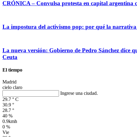
CRÓNICA – Convulsa protesta en capital argentina c
La impostura del activismo pop: por qué la narrativa
La nueva versión: Gobierno de Pedro Sánchez dice que
Ceuta
El tiempo
Madrid
cielo claro
Ingrese una ciudad.
29.7
°
C
30.9
°
28.7
°
40 %
0.9kmh
0 %
Vie