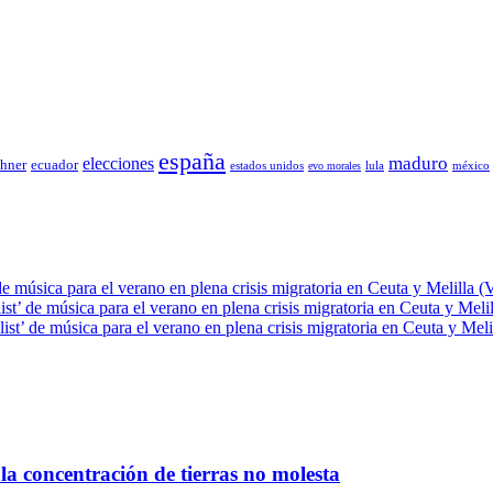
españa
elecciones
maduro
chner
ecuador
estados unidos
lula
méxico
evo morales
de música para el verano en plena crisis migratoria en Ceuta y Melilla (
ist’ de música para el verano en plena crisis migratoria en Ceuta y Meli
ist’ de música para el verano en plena crisis migratoria en Ceuta y Meli
la concentración de tierras no molesta