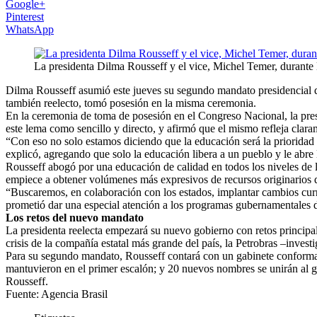
Google+
Pinterest
WhatsApp
La presidenta Dilma Rousseff y el vice, Michel Temer, durante 
Dilma Rousseff asumió este jueves su segundo mandato presidencial de
también reelecto, tomó posesión en la misma ceremonia.
En la ceremonia de toma de posesión en el Congreso Nacional, la pres
este lema como sencillo y directo, y afirmó que el mismo refleja claram
“Con eso no solo estamos diciendo que la educación será la prioridad 
explicó, agregando que solo la educación libera a un pueblo y le abre l
Rousseff abogó por una educación de calidad en todos los niveles de l
empiece a obtener volúmenes más expresivos de recursos originarios de 
“Buscaremos, en colaboración con los estados, implantar cambios curric
prometió dar una especial atención a los programas gubernamentales de
Los retos del nuevo mandato
La presidenta reelecta empezará su nuevo gobierno con retos principa
crisis de la compañía estatal más grande del país, la Petrobras –invest
Para su segundo mandato, Rousseff contará con un gabinete conformado
mantuvieron en el primer escalón; y 20 nuevos nombres se unirán al go
Rousseff.
Fuente: Agencia Brasil