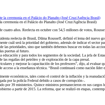
la ceremonia en el Palácio do Planalto (José Cruz/Agência Brasil)
 cuatro años. Reelecta en octubre con 54,5 millones de votos, Roussef
identa reelecta de Brasil, Dilma Rousseff, definió el lema del nuevo go
ente cuál será la prioridad del gobierno, además de indicar el sector par
de las prioridades, sino que también debemos buscar en todas las accio
as puertas al futuro.
a educación y para todos los segmentos de la sociedad. La jefa de Esta
las regalías del petróleo y de exploración de la capa presal.
ulares y mejorar la capacitación de los profesores”, dijo, al evaluar qu
 acceso a la enseñanza técnica. “Brasil continuará como nación líder e
lmente económicos, tales como el control de la inflación y la reanudac
igada por la policía Federal debido a casos de corrupción–.
 por 39 ministerios. Quince ministros permanecieron en sus cargos lue
bierno a partir de 2015. La reforma, que se realizó en etapas, contempló