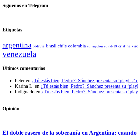
Síguenos en Telegram
Etiquetas
argentina
brasil
chile
colombia
bolivia
cristina kir
covid-19
corrupción
venezuela
Últimos comentarios
Peter
en
¿Tú estás bien, Pedro?: Sánchez presenta su ‘playlist’ 
Karina L.
en
¿Tú estás bien, Pedro?: Sánchez presenta su ‘playl
Indignado
en
¿Tú estás bien, Pedro?: Sánchez presenta su ‘playl
Opinión
El doble rasero de la soberanía en Argentina: cuando 