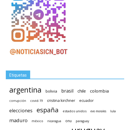
Etiquetas
argentina
brasil
chile
colombia
bolivia
cristina kirchner
ecuador
covid-19
corrupción
españa
elecciones
estados unidos
lula
evo morales
maduro
méxico
onu
nicaragua
paraguay