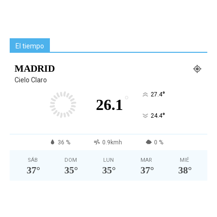
El tiempo
MADRID
Cielo Claro
°
27.4
°
26.1
°
24.4
36 %
0.9kmh
0 %
SÁB
DOM
LUN
MAR
MIÉ
37
°
35
°
35
°
37
°
38
°