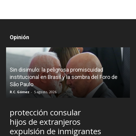
Opinión
D
Sin disimulo: la peligrosa promiscuidad
p
e
institucional en Brasil y la sombra del Foro de
São Paulo
R.C. Gómez
-
5 agosto, 2026
I
protección consular
hijos de extranjeros
expulsión de inmigrantes