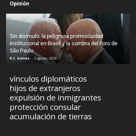
Opinión
D
Sin disimulo: la peligrosa promiscuidad
p
e
institucional en Brasil y la sombra del Foro de
São Paulo
R.C. Gómez
-
5 agosto, 2026
I
vínculos diplomáticos
hijos de extranjeros
expulsión de inmigrantes
protección consular
acumulación de tierras