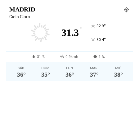
MADRID
Cielo Claro
°
32.9
°
31.3
°
30.4
31 %
0.9kmh
1 %
SÁB
DOM
LUN
MAR
MIÉ
36
°
35
°
36
°
37
°
38
°