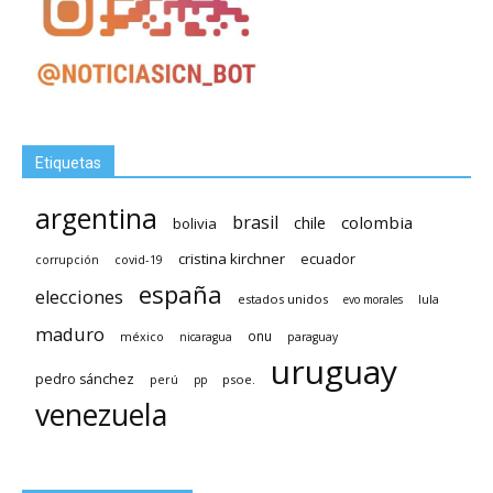
Etiquetas
argentina
brasil
chile
colombia
bolivia
cristina kirchner
ecuador
covid-19
corrupción
españa
elecciones
estados unidos
lula
evo morales
maduro
méxico
onu
nicaragua
paraguay
uruguay
pedro sánchez
psoe.
perú
pp
venezuela