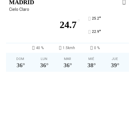
MADRID
Cielo Claro
°
25.2
°
24.7
°
22.9
40 %
1.5kmh
0 %
DOM
LUN
MAR
MIÉ
JUE
36
°
36
°
36
°
38
°
39
°