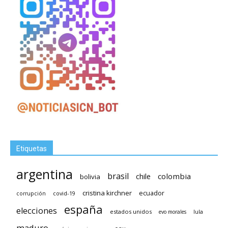
Etiquetas
argentina
brasil
chile
colombia
bolivia
cristina kirchner
ecuador
covid-19
corrupción
españa
elecciones
estados unidos
lula
evo morales
maduro