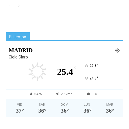
El tiempo
MADRID
Cielo Claro
°
26.3
°
25.4
°
24.3
54 %
2.5kmh
0 %
VIE
SÁB
DOM
LUN
MAR
37
°
36
°
36
°
36
°
36
°