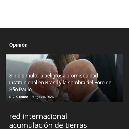
Opinión
D
Sin disimulo: la peligrosa promiscuidad
p
e
institucional en Brasil y la sombra del Foro de
São Paulo
R.C. Gómez
-
5 agosto, 2026
I
red internacional
acumulación de tierras