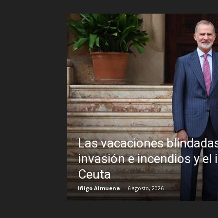
Las vacaciones blindadas
uando la
invasión e incendios y el 
Ceuta
Iñigo Almuena
-
6 agosto, 2026