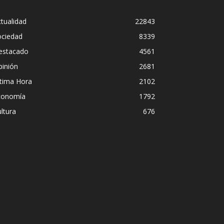
tualidad
22843
ociedad
8339
estacado
4561
pinión
2681
ltima Hora
2102
conomía
1792
ltura
676
 disimulo: la peligrosa promiscuidad ins
sil y la sombra del Foro de São Paulo
ómez
-
5 agosto, 2026