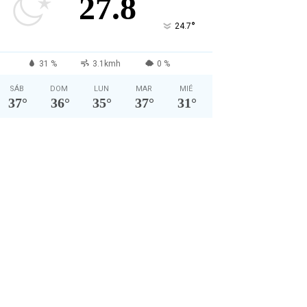
27.8
°
24.7
31 %
3.1kmh
0 %
SÁB
DOM
LUN
MAR
MIÉ
37
°
36
°
35
°
37
°
31
°