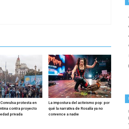
Convulsa protesta en
La impostura del activismo pop: por
entina contra proyecto
qué la narrativa de Rosalía ya no
iedad privada
convence a nadie