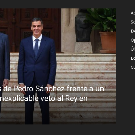
Ac
S
D
O
Ú
E
Cu
 de Pedro Sánchez frente a un
inexplicable veto al Rey en
Sin
Bra
R.C. G