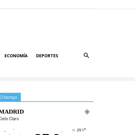
ECONOMÍA
DEPORTES
El tiempo
MADRID
Cielo Claro
°
29.1
°