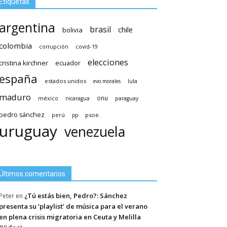
Etiquetas
argentina
brasil
chile
bolivia
colombia
covid-19
corrupción
elecciones
cristina kirchner
ecuador
españa
estados unidos
lula
evo morales
maduro
méxico
onu
nicaragua
paraguay
pedro sánchez
psoe.
perú
pp
uruguay
venezuela
Últimos comentarios
¿Tú estás bien, Pedro?: Sánchez
Peter
en
presenta su ‘playlist’ de música para el verano
en plena crisis migratoria en Ceuta y Melilla