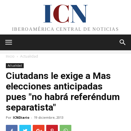
I
C
N
IBEROAMÉRICA CENTRAL DE NOTICIAS
Inicio
Actualidad
Actualidad
Ciutadans le exige a Mas
elecciones anticipadas
pues "no habrá referéndum
separatista"
Por
ICNDiario
-
19 diciembre, 2013