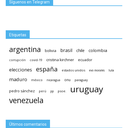
Síguenos en Telegram
Etiquetas
argentina
brasil
chile
colombia
bolivia
cristina kirchner
ecuador
covid-19
corrupción
españa
elecciones
estados unidos
lula
evo morales
maduro
méxico
onu
nicaragua
paraguay
uruguay
pedro sánchez
psoe.
perú
pp
venezuela
Últimos comentarios