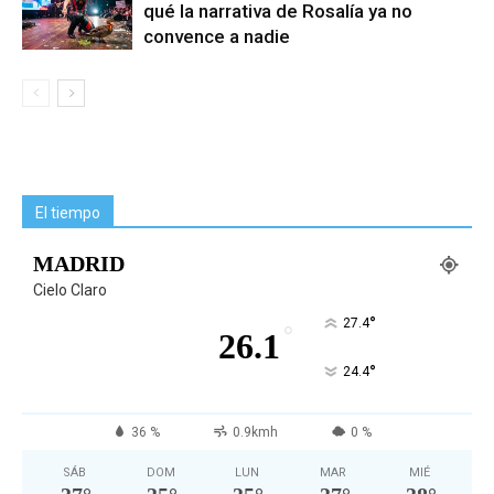
qué la narrativa de Rosalía ya no
convence a nadie
El tiempo
MADRID
Cielo Claro
°
27.4
°
26.1
°
24.4
36 %
0.9kmh
0 %
SÁB
DOM
LUN
MAR
MIÉ