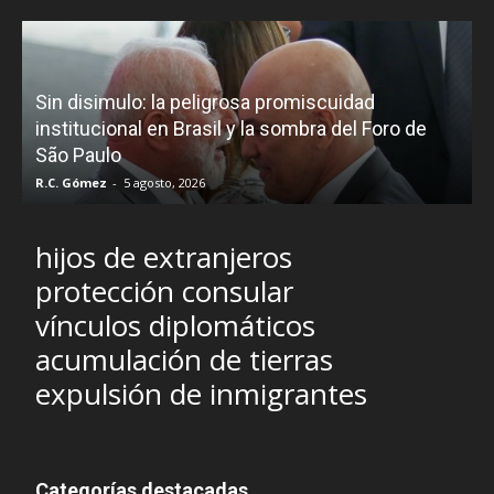
D
Sin disimulo: la peligrosa promiscuidad
p
e
institucional en Brasil y la sombra del Foro de
São Paulo
R.C. Gómez
-
5 agosto, 2026
I
hijos de extranjeros
protección consular
vínculos diplomáticos
acumulación de tierras
expulsión de inmigrantes
Categorías destacadas