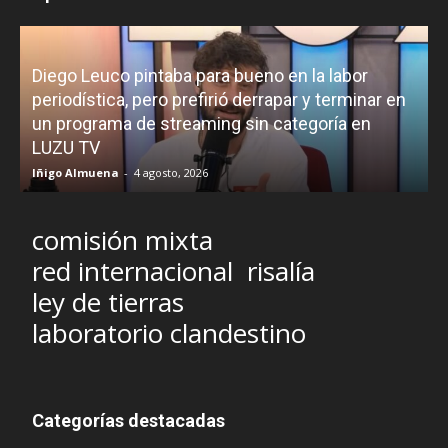
Diego Leuco pintaba para bueno en la labor
periodística, pero prefirió derrapar y terminar en
un programa de streaming sin categoría en
H
LUZU TV
l
Iñigo Almuena
-
4 agosto, 2026
R
comisión mixta
red internacional
risalía
ley de tierras
laboratorio clandestino
Categorías destacadas