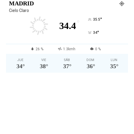
MADRID
Cielo Claro
°
35.5
°
34.4
°
34
26 %
1.3kmh
0 %
JUE
VIE
SÁB
DOM
LUN
34
°
38
°
37
°
36
°
35
°