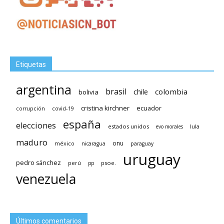
Etiquetas
argentina
brasil
chile
colombia
bolivia
cristina kirchner
ecuador
covid-19
corrupción
españa
elecciones
estados unidos
lula
evo morales
maduro
méxico
onu
nicaragua
paraguay
uruguay
pedro sánchez
psoe.
perú
pp
venezuela
Últimos comentarios