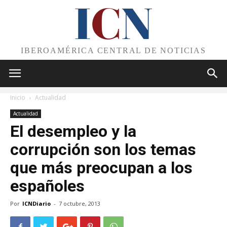
I
C
N
IBEROAMÉRICA CENTRAL DE NOTICIAS
Inicio
Actualidad
Actualidad
El desempleo y la
corrupción son los temas
que más preocupan a los
españoles
Por
ICNDiario
-
7 octubre, 2013