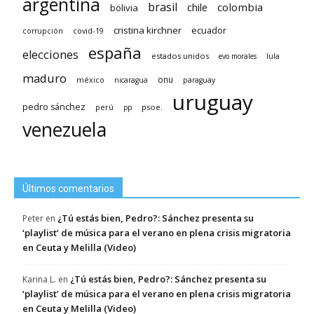
argentina
brasil
chile
colombia
bolivia
cristina kirchner
ecuador
covid-19
corrupción
españa
elecciones
estados unidos
lula
evo morales
maduro
méxico
onu
nicaragua
paraguay
uruguay
pedro sánchez
psoe.
perú
pp
venezuela
Últimos comentarios
¿Tú estás bien, Pedro?: Sánchez presenta su
Peter
en
‘playlist’ de música para el verano en plena crisis migratoria
en Ceuta y Melilla (Video)
¿Tú estás bien, Pedro?: Sánchez presenta su
Karina L.
en
‘playlist’ de música para el verano en plena crisis migratoria
en Ceuta y Melilla (Video)