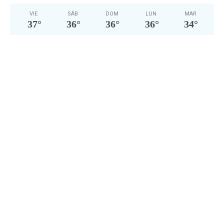
VIE
SÁB
DOM
LUN
MAR
37
°
36
°
36
°
36
°
34
°