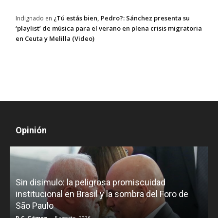
¿Tú estás bien, Pedro?: Sánchez presenta su
Indignado
en
‘playlist’ de música para el verano en plena crisis migratoria
en Ceuta y Melilla (Video)
Opinión
D
Sin disimulo: la peligrosa promiscuidad
p
e
institucional en Brasil y la sombra del Foro de
São Paulo
R.C. Gómez
-
5 agosto, 2026
I