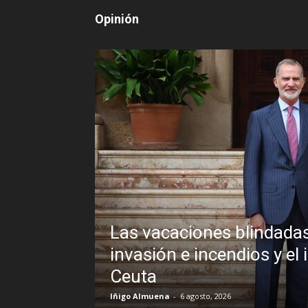
Opinión
as de Pedro Sánchez frente a un
l inexplicable veto al Rey en
S
B
R.