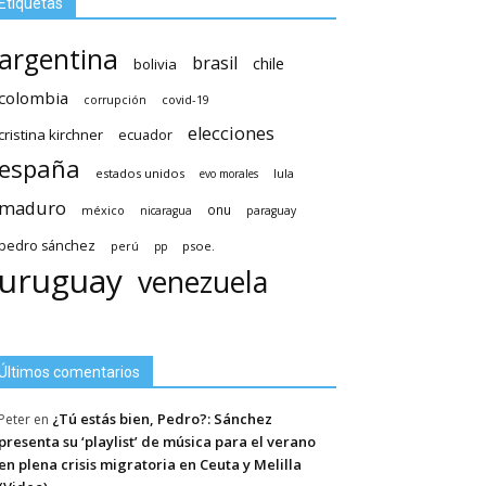
Etiquetas
argentina
brasil
chile
bolivia
colombia
covid-19
corrupción
elecciones
cristina kirchner
ecuador
españa
estados unidos
lula
evo morales
maduro
méxico
onu
nicaragua
paraguay
pedro sánchez
psoe.
perú
pp
uruguay
venezuela
Últimos comentarios
¿Tú estás bien, Pedro?: Sánchez
Peter
en
presenta su ‘playlist’ de música para el verano
en plena crisis migratoria en Ceuta y Melilla