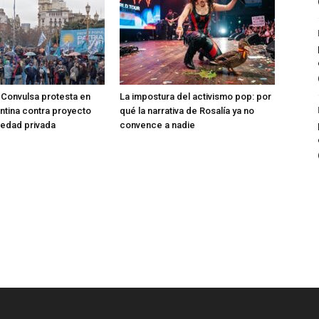
Convulsa protesta en
La impostura del activismo pop: por
entina contra proyecto
qué la narrativa de Rosalía ya no
iedad privada
convence a nadie