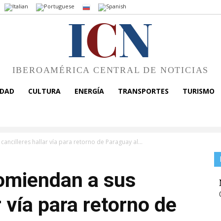
I
C
N
IBEROAMÉRICA CENTRAL DE NOTICIAS
EDAD
CULTURA
ENERGÍA
TRANSPORTES
TURISMO
ancilleres hallar vía para retorno de Paraguay al...
omiendan a sus
r vía para retorno de