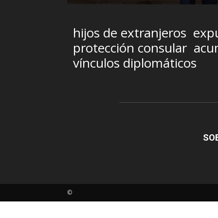
hijos de extranjeros
expu
protección consular
acum
vínculos diplomáticos
SO
©