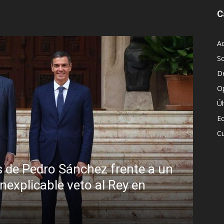
C
Ac
S
D
O
Ú
E
Cu
in disimulo: la peligrosa promiscuidad i
rasil y la sombra del Foro de São Paulo
C. Gómez
-
5 agosto, 2026