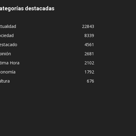
ategorías destacadas
tualidad
22843
ociedad
8339
estacado
4561
pinión
2681
ltima Hora
2102
conomía
1792
ltura
676
Diego Leuco pintab
nstitucional en
pero prefirió derr
streaming sin cat
Iñigo Almuena
-
4 agosto, 2026