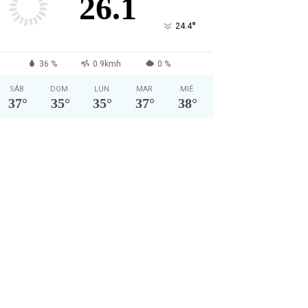
26.1
°
24.4
36 %
0.9kmh
0 %
SÁB
DOM
LUN
MAR
MIÉ
37
°
35
°
35
°
37
°
38
°