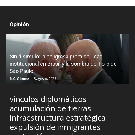
Opinión
D
Sin disimulo: la peligrosa promiscuidad
p
e
institucional en Brasil y la sombra del Foro de
São Paulo
R.C. Gómez
-
5 agosto, 2026
I
vínculos diplomáticos
acumulación de tierras
infraestructura estratégica
expulsión de inmigrantes