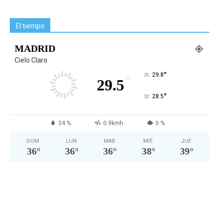
El tiempo
MADRID
Cielo Claro
°
29.8
°
29.5
°
28.5
34 %
0.9kmh
0 %
DOM
LUN
MAR
MIÉ
JUE
36
°
36
°
36
°
38
°
39
°