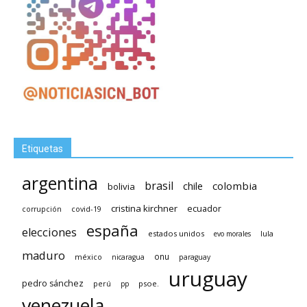
Etiquetas
argentina
brasil
chile
colombia
bolivia
cristina kirchner
ecuador
covid-19
corrupción
españa
elecciones
estados unidos
lula
evo morales
maduro
méxico
onu
nicaragua
paraguay
uruguay
pedro sánchez
psoe.
perú
pp
venezuela