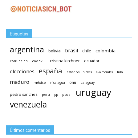
Etiquetas
argentina
brasil
chile
colombia
bolivia
cristina kirchner
ecuador
covid-19
corrupción
españa
elecciones
estados unidos
lula
evo morales
maduro
méxico
onu
nicaragua
paraguay
uruguay
pedro sánchez
psoe.
perú
pp
venezuela
Últimos comentarios