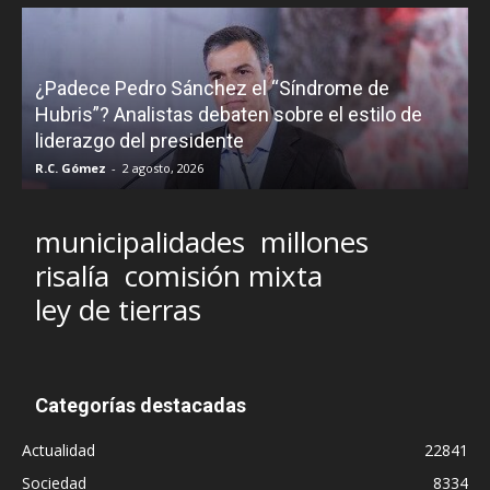
¿Padece Pedro Sánchez el “Síndrome de
C
Hubris”? Analistas debaten sobre el estilo de
c
liderazgo del presidente
R.C. Gómez
-
2 agosto, 2026
M
municipalidades
millones
risalía
comisión mixta
ley de tierras
Categorías destacadas
Actualidad
22841
Sociedad
8334