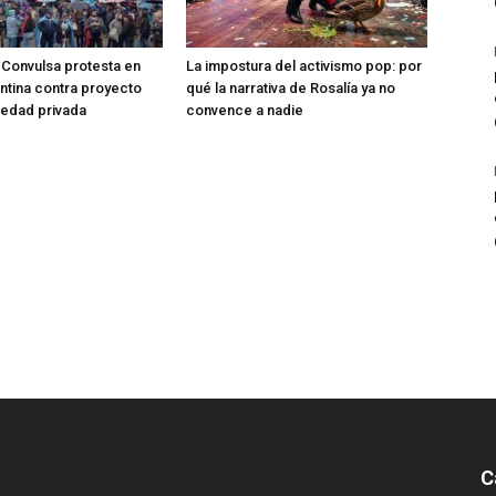
Convulsa protesta en
La impostura del activismo pop: por
entina contra proyecto
qué la narrativa de Rosalía ya no
iedad privada
convence a nadie
C