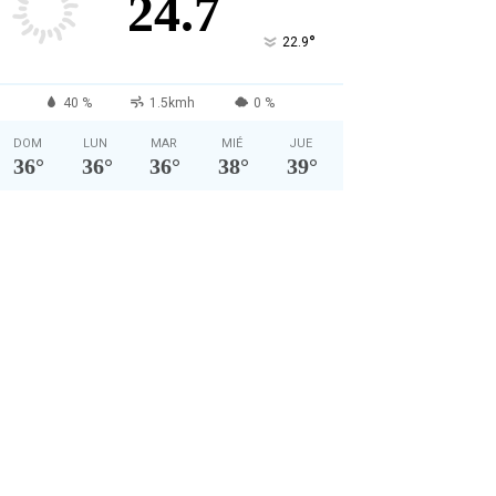
24.7
°
22.9
40 %
1.5kmh
0 %
DOM
LUN
MAR
MIÉ
JUE
36
°
36
°
36
°
38
°
39
°