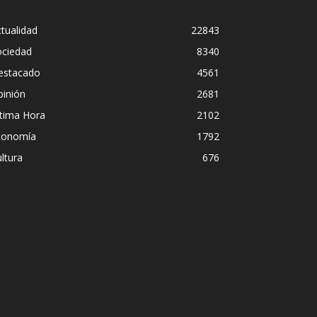
tualidad
22843
ociedad
8340
estacado
4561
pinión
2681
ltima Hora
2102
conomía
1792
ltura
676
Diego Leuco 
idad institucional en
pero prefiri
 Paulo
streaming si
Iñigo Almuena
-
4 agosto