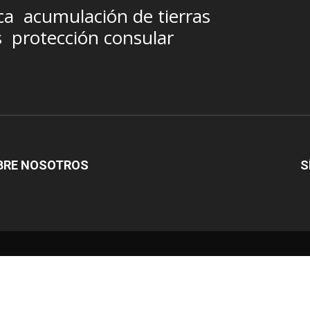
ca
acumulación de tierras
s
protección consular
BRE NOSOTROS
S