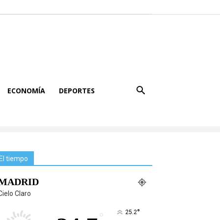
ECONOMÍA
DEPORTES
El tiempo
MADRID
Cielo Claro
°
25.2
°