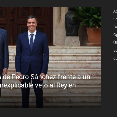
Ac
S
D
O
Ú
E
Cu
Sin disimulo: la peligrosa promiscu
Brasil y la sombra del Foro de São
R.C. Gómez
-
5 agosto, 2026