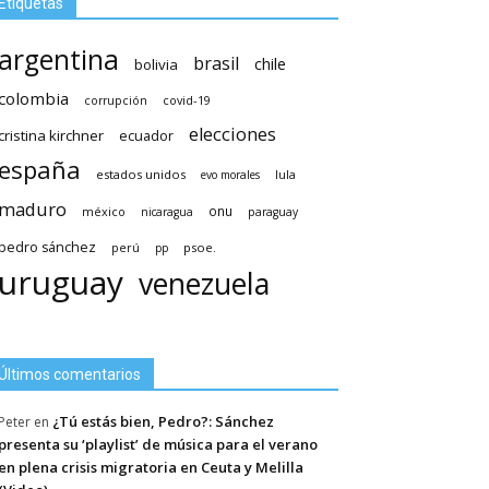
Etiquetas
argentina
brasil
chile
bolivia
colombia
covid-19
corrupción
elecciones
cristina kirchner
ecuador
españa
estados unidos
lula
evo morales
maduro
méxico
onu
nicaragua
paraguay
pedro sánchez
psoe.
perú
pp
uruguay
venezuela
Últimos comentarios
¿Tú estás bien, Pedro?: Sánchez
Peter
en
presenta su ‘playlist’ de música para el verano
en plena crisis migratoria en Ceuta y Melilla