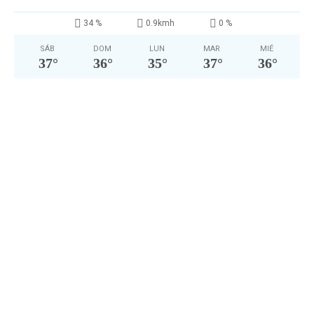
34 %
0.9kmh
0 %
SÁB
DOM
LUN
MAR
MIÉ
37
°
36
°
35
°
37
°
36
°