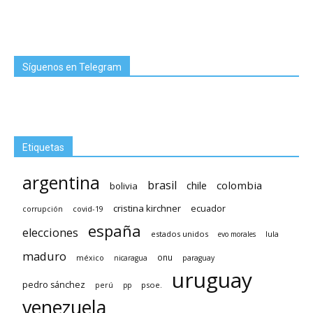
Síguenos en Telegram
Etiquetas
argentina
brasil
chile
colombia
bolivia
cristina kirchner
ecuador
covid-19
corrupción
españa
elecciones
estados unidos
lula
evo morales
maduro
méxico
onu
nicaragua
paraguay
uruguay
pedro sánchez
psoe.
perú
pp
venezuela