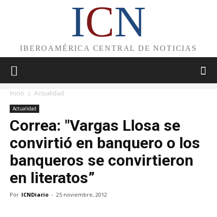
I
C
N
IBEROAMÉRICA CENTRAL DE NOTICIAS
Inicio
Actualidad
Actualidad
Correa: "Vargas Llosa se
convirtió en banquero o los
banqueros se convirtieron
en literatos”
Por
ICNDiario
-
25 noviembre, 2012