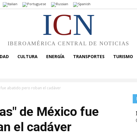
I
C
N
IBEROAMÉRICA CENTRAL DE NOTICIAS
EDAD
CULTURA
ENERGÍA
TRANSPORTES
TURISMO
 fue abatido pero roban el cadáver
tas" de México fue
an el cadáver