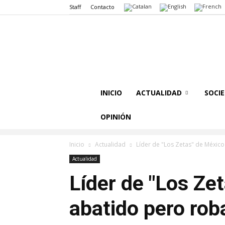
Staff
Contacto
INICIO
ACTUALIDAD
SOCI
OPINIÓN
Inicio
Actualidad
Líder de "Los Zetas" de México
Actualidad
Líder de "Los Ze
abatido pero rob