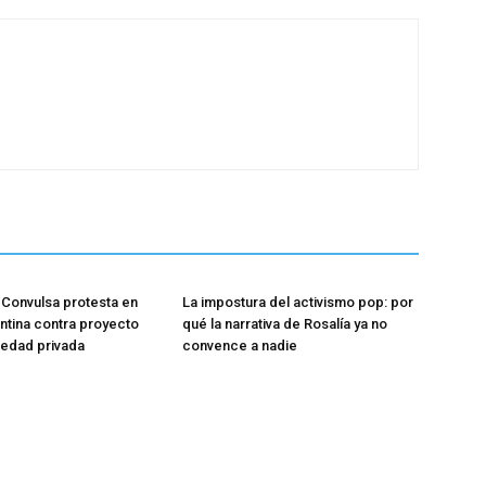
Convulsa protesta en
La impostura del activismo pop: por
entina contra proyecto
qué la narrativa de Rosalía ya no
iedad privada
convence a nadie