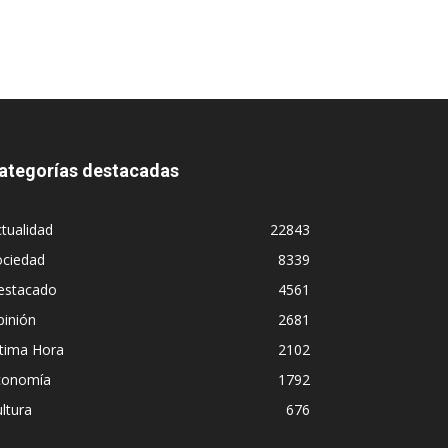
ategorías destacadas
tualidad
22843
ociedad
8339
estacado
4561
pinión
2681
ltima Hora
2102
conomía
1792
ltura
676