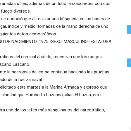
granadas útiles, además de un tubo lanzacohetes con dos
 fuego diversos.
se conoció que al realizar una búsqueda en las bases de
ulgar, índice y medio, tomadas de la mano derecha de uno
siguientes datos demográficos:
 DE NACIMIENTO: 1975 -SEXO: MASCULINO -ESTATURA:
gráficas del criminal abatido, muestran que los rasgos
azcano Lazcano.
te la necropsia de ley, se continúa haciendo las pruebas
ado de la fuerza naval.
 felicitado este martes a la Marina Armada y expresó que
 claridad que Humberto Lazcano, alias El Lazca, era el
a uno de los jefes más sanguinarios del narcotráfico,