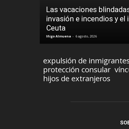
Las vacaciones blindadas
uando la
invasión e incendios y el 
Ceuta
Iñigo Almuena
-
6 agosto, 2026
expulsión de inmigrante
protección consular
vínc
hijos de extranjeros
SO