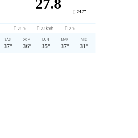
27.8
°
24.7
31 %
3.1kmh
0 %
SÁB
DOM
LUN
MAR
MIÉ
37
°
36
°
35
°
37
°
31
°