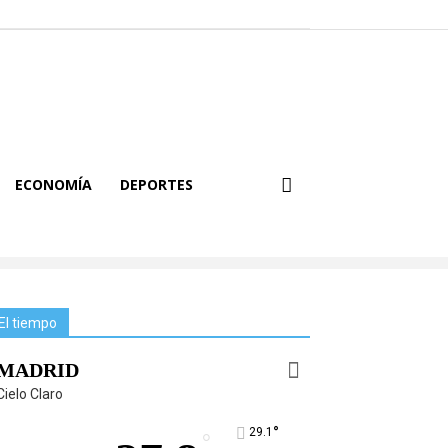
ECONOMÍA
DEPORTES
El tiempo
MADRID
Cielo Claro
°
29.1
°