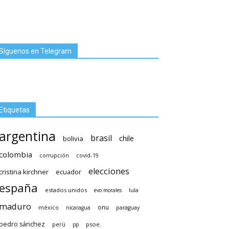
Síguenos en Telegram
Etiquetas
argentina
brasil
chile
bolivia
colombia
covid-19
corrupción
elecciones
cristina kirchner
ecuador
españa
estados unidos
lula
evo morales
maduro
méxico
onu
nicaragua
paraguay
pedro sánchez
psoe.
perú
pp