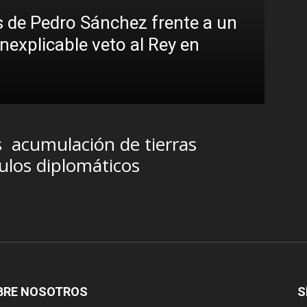
 de Pedro Sánchez frente a un
inexplicable veto al Rey en
Sin
Bra
R.C. G
s
acumulación de tierras
ulos diplomáticos
BRE NOSOTROS
S