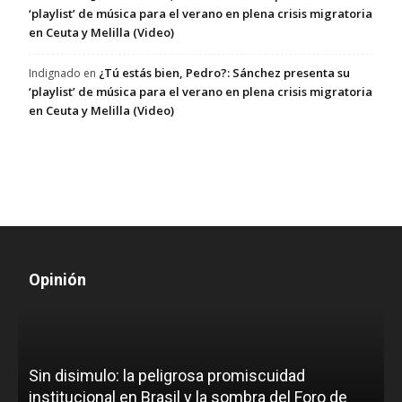
‘playlist’ de música para el verano en plena crisis migratoria
en Ceuta y Melilla (Video)
¿Tú estás bien, Pedro?: Sánchez presenta su
Indignado
en
‘playlist’ de música para el verano en plena crisis migratoria
en Ceuta y Melilla (Video)
Opinión
D
Sin disimulo: la peligrosa promiscuidad
p
e
institucional en Brasil y la sombra del Foro de