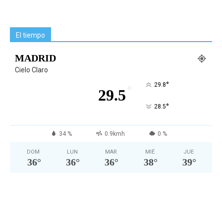
El tiempo
MADRID
Cielo Claro
°
29.8
°
29.5
°
28.5
34 %
0.9kmh
0 %
DOM
LUN
MAR
MIÉ
JUE
36
°
36
°
36
°
38
°
39
°