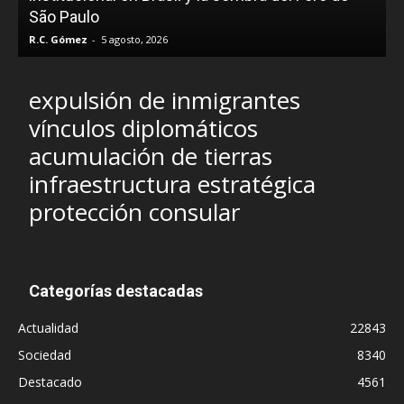
São Paulo
R.C. Gómez
-
5 agosto, 2026
I
expulsión de inmigrantes
vínculos diplomáticos
acumulación de tierras
infraestructura estratégica
protección consular
Categorías destacadas
Actualidad
22843
Sociedad
8340
Destacado
4561