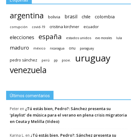
Etiquetas
argentina
brasil
chile
colombia
bolivia
cristina kirchner
ecuador
covid-19
corrupción
españa
elecciones
estados unidos
lula
evo morales
maduro
méxico
onu
nicaragua
paraguay
uruguay
pedro sánchez
psoe.
perú
pp
venezuela
Últimos comentarios
¿Tú estás bien, Pedro?: Sánchez presenta su
Peter
en
‘playlist’ de música para el verano en plena crisis migratoria
en Ceuta y Melilla (Video)
¿Tú estás bien, Pedro?: Sánchez presenta su
Karina L.
en