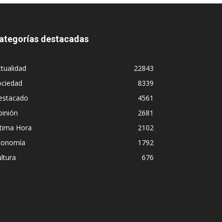
ategorías destacadas
tualidad
22843
ociedad
8339
estacado
4561
pinión
2681
ltima Hora
2102
conomía
1792
ltura
676
imulo: la peligrosa promiscuidad institu