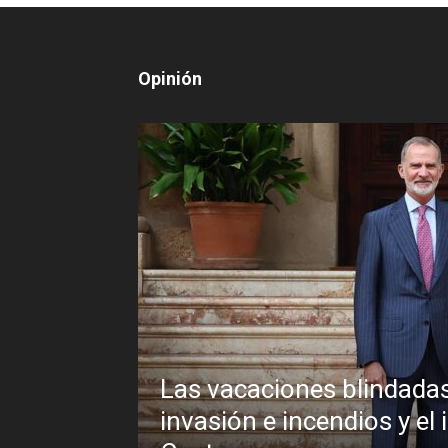
Opinión
Las vacaciones blindadas de
o la
invasión e incendios y el inex