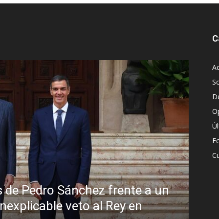
C
Ac
S
D
O
Ú
E
Cu
 Pedro Sánchez frente a un
plicable veto al Rey en
Sin dis