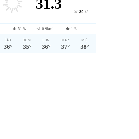
31.3
°
30.4
31 %
0.9kmh
1 %
SÁB
DOM
LUN
MAR
MIÉ
36
°
35
°
36
°
37
°
38
°