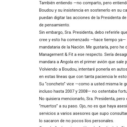
También entiendo —no comparto, pero entiendo
Boudou y su insistencia en sostenerlo en su c
puedan digitar las acciones de la Presidenta d
de pensamiento.
Sin embargo, Sra. Presidenta, debo referirle qu
cree y esto ha comenzado —hace tiempo ya— 
mandataria de la Nación. Me gustaría, pero he 
Management & Fit a ese respecto. Sería desag
mandara a Angola en el primer avión que sale p
Volviendo a Boudou, intentaré ponerla en autos
en estas líneas que con tanta paciencia le est
Su “concheto” vice —como a usted misma le gu
incluso hasta 2007 y 2008— no ostentaba fortu
No quisiera mencionarlo, Sra. Presidenta, pero
“muertos” a su paso. Ojo, no es que haya ases
servicios a varios asesores que supo consult
lo sacaron de no pocos líos personales.