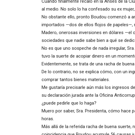
Cuando finalmente recaló en la Ansés de la Ciu
al medio. No solo lo ha confesado su ex mujer,
No obstante ello, pronto Boudou comenzó a am
importados —dos de ellos flojos de papeles—, 
Madero, onerosas inversiones en dólares —el ofi
sociedades que nadie sabe bien a qué se dedic
No es que uno sospeche de nada irregular, Sra. 
tuvo la suerte de acopiar dinero en un moment
Evidentemente, se trata de una racha de buen
De lo contrario, no se explica cómo, con un in
comprar tantos bienes materiales.
Me gustaría precisarle aún más los ingresos 
su declaración jurada ante la Oficina Anticorru
¿puede pedirle que lo haga?
Muero por saber, Sra. Presidenta, cómo hace para
horas.
Más allá de la referida racha de buena suerte,
coincidencia que Boudou acumule 56 causas jud