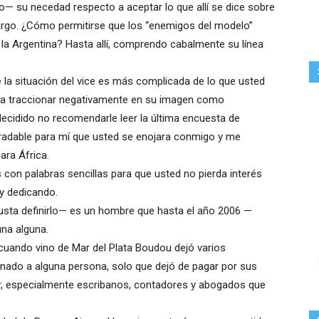
— su necedad respecto a aceptar lo que allí se dice sobre
argo. ¿Cómo permitirse que los “enemigos del modelo”
e la Argentina? Hasta allí, comprendo cabalmente su línea
e la situación del vice es más complicada de lo que usted
a traccionar negativamente en su imagen como
decidido no recomendarle leer la última encuesta de
radable para mí que usted se enojara conmigo y me
ara África.
 con palabras sencillas para que usted no pierda interés
oy dedicando.
sta definirlo— es un hombre que hasta el año 2006 —
na alguna.
 cuando vino de Mar del Plata Boudou dejó varios
inado a alguna persona, solo que dejó de pagar por sus
ar, especialmente escribanos, contadores y abogados que