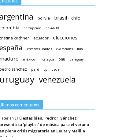
Etiquetas
argentina
brasil
chile
bolivia
colombia
covid-19
corrupción
elecciones
cristina kirchner
ecuador
españa
estados unidos
lula
evo morales
maduro
méxico
onu
nicaragua
paraguay
pedro sánchez
psoe.
perú
pp
uruguay
venezuela
Últimos comentarios
¿Tú estás bien, Pedro?: Sánchez
Peter
en
presenta su ‘playlist’ de música para el verano
en plena crisis migratoria en Ceuta y Melilla