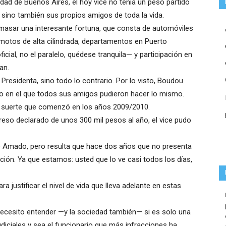
dad de Buenos Aires, el hoy vice no tenía un peso partido
 sino también sus propios amigos de toda la vida.
asar una interesante fortuna, que consta de automóviles
motos de alta cilindrada, departamentos en Puerto
cial, no el paralelo, quédese tranquila— y participación en
an.
Presidenta, sino todo lo contrario. Por lo visto, Boudou
o en el que todos sus amigos pudieron hacer lo mismo.
a suerte que comenzó en los años 2009/2010.
greso declarado de unos 300 mil pesos al año, el vice pudo
de Amado, pero resulta que hace dos años que no presenta
pción. Ya que estamos: usted que lo ve casi todos los días,
 justificar el nivel de vida que lleva adelante en estas
 necesito entender —y la sociedad también— si es solo una
iciales y sea el funcionario que más infracciones ha