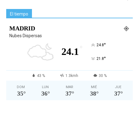
El tiempo
MADRID
Nubes Dispersas
°
24.8
°
24.1
°
21.8
43 %
1.3kmh
30 %
DOM
LUN
MAR
MIÉ
JUE
35
°
36
°
37
°
38
°
37
°