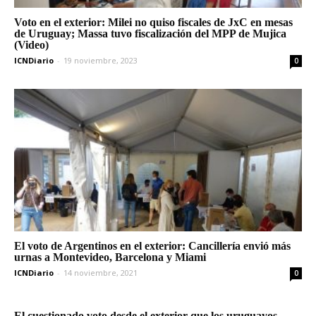
Voto en el exterior: Milei no quiso fiscales de JxC en mesas
de Uruguay; Massa tuvo fiscalización del MPP de Mujica
(Video)
ICNDiario
-
19 noviembre, 2023
0
El voto de Argentinos en el exterior: Cancillería envió más
urnas a Montevideo, Barcelona y Miami
ICNDiario
-
14 noviembre, 2021
0
El cuestionado voto desde el exterior que los uruguayos