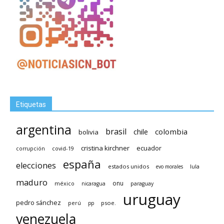
Etiquetas
argentina
brasil
chile
colombia
bolivia
cristina kirchner
ecuador
covid-19
corrupción
españa
elecciones
estados unidos
lula
evo morales
maduro
méxico
onu
nicaragua
paraguay
uruguay
pedro sánchez
psoe.
perú
pp
venezuela