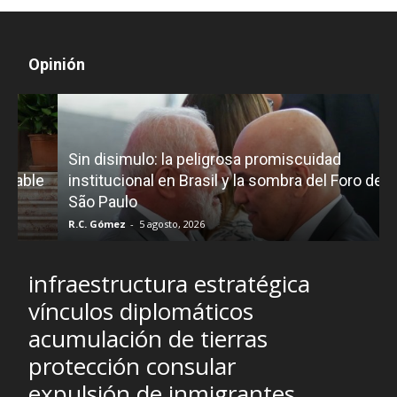
Opinión
D
Sin disimulo: la peligrosa promiscuidad
p
e
institucional en Brasil y la sombra del Foro de
São Paulo
R.C. Gómez
-
5 agosto, 2026
I
infraestructura estratégica
vínculos diplomáticos
acumulación de tierras
protección consular
expulsión de inmigrantes