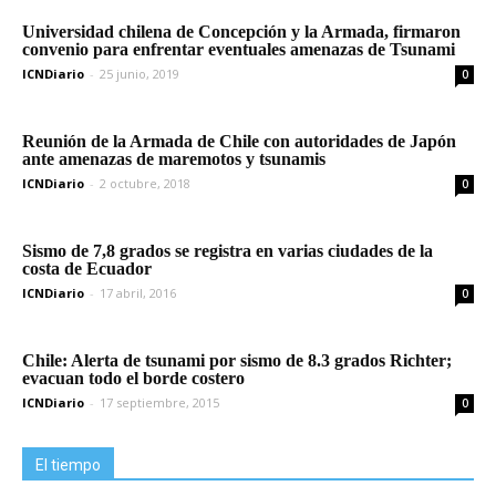
Universidad chilena de Concepción y la Armada, firmaron
convenio para enfrentar eventuales amenazas de Tsunami
ICNDiario
-
25 junio, 2019
0
Reunión de la Armada de Chile con autoridades de Japón
ante amenazas de maremotos y tsunamis
ICNDiario
-
2 octubre, 2018
0
Sismo de 7,8 grados se registra en varias ciudades de la
costa de Ecuador
ICNDiario
-
17 abril, 2016
0
Chile: Alerta de tsunami por sismo de 8.3 grados Richter;
evacuan todo el borde costero
ICNDiario
-
17 septiembre, 2015
0
El tiempo