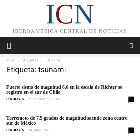
I
C
N
IBEROAMÉRICA CENTRAL DE NOTICIAS
Inicio
Etiquetas
Tsunami
Etiqueta: tsunami
Fuerte sismo de magnitud 6.6 en la escala de Richter se
registra en el sur de Chile
ICNDiario
-
21 septiembre, 2021
0
Terremoto de 7.5 grados de magnitud sacude zona centro
sur de México
ICNDiario
-
24 junio, 2020
0