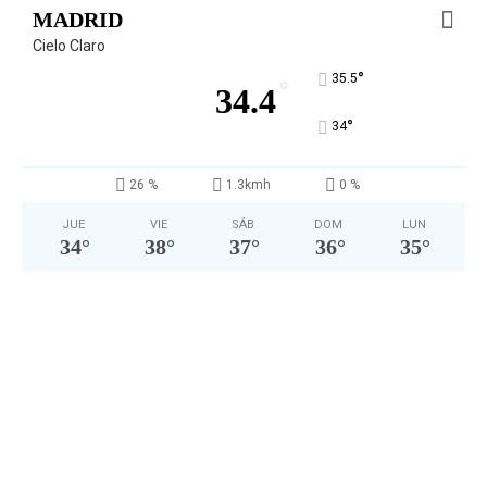
MADRID
Cielo Claro
°
35.5
°
34.4
°
34
26 %
1.3kmh
0 %
JUE
VIE
SÁB
DOM
LUN
34
°
38
°
37
°
36
°
35
°