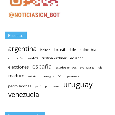
Etiquetas
argentina
brasil
chile
colombia
bolivia
cristina kirchner
ecuador
covid-19
corrupción
españa
elecciones
estados unidos
lula
evo morales
maduro
méxico
onu
nicaragua
paraguay
uruguay
pedro sánchez
psoe.
perú
pp
venezuela