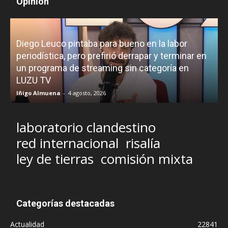
Opinión
Diego Leuco pintaba para bueno en la labor
periodística, pero prefirió derrapar y terminar en
un programa de streaming sin categoría en
H
LUZU TV
l
Iñigo Almuena
-
4 agosto, 2026
R
laboratorio clandestino
red internacional
risalía
ley de tierras
comisión mixta
Categorías destacadas
Actualidad
22841