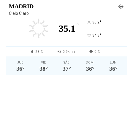
MADRID
Cielo Claro
°
35.2
°
35.1
°
34.3
28 %
0.9kmh
0 %
JUE
VIE
SÁB
DOM
LUN
36
°
38
°
37
°
36
°
36
°