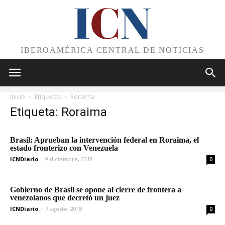
I
C
N
IBEROAMÉRICA CENTRAL DE NOTICIAS
Inicio
Etiquetas
Roraima
Etiqueta: Roraima
Brasil: Aprueban la intervención federal en Roraima, el
estado fronterizo con Venezuela
ICNDiario
-
9 diciembre, 2018
0
Gobierno de Brasil se opone al cierre de frontera a
venezolanos que decretó un juez
ICNDiario
-
7 agosto, 2018
0