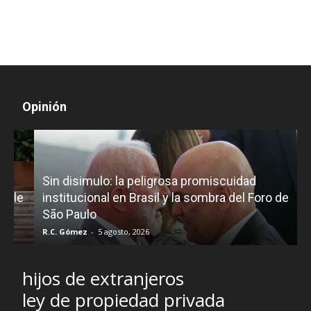
Opinión
D
Sin disimulo: la peligrosa promiscuidad
p
e
institucional en Brasil y la sombra del Foro de
São Paulo
R.C. Gómez
-
5 agosto, 2026
I
hijos de extranjeros
ley de propiedad privada