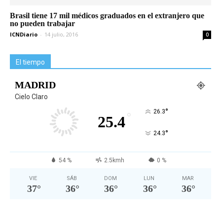
Brasil tiene 17 mil médicos graduados en el extranjero que
no pueden trabajar
ICNDiario
-
14 julio, 2016
0
El tiempo
MADRID
Cielo Claro
°
26.3
°
25.4
°
24.3
54 %
2.5kmh
0 %
VIE
SÁB
DOM
LUN
MAR
37
°
36
°
36
°
36
°
36
°