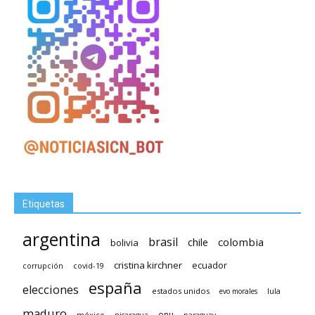
Etiquetas
argentina
brasil
chile
colombia
bolivia
cristina kirchner
ecuador
covid-19
corrupción
españa
elecciones
estados unidos
lula
evo morales
maduro
méxico
onu