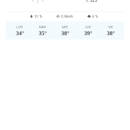
°
22.2
31 %
0.9kmh
6 %
LUN
MAR
MIÉ
JUE
VIE
34
°
35
°
38
°
39
°
38
°