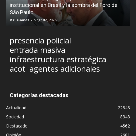
e
institucional en Brasil y la sombra del Foro de
São Paulo
R.C. Gómez
-
5 agosto, 2026
I
presencia policial
entrada masiva
infraestructura estratégica
acot
agentes adicionales
Categorías destacadas
Actualidad
22843
Sociedad
8343
Destacado
4562
Opinión
2681