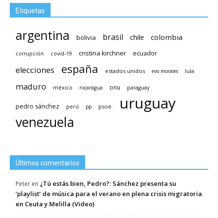
Etiquetas
argentina
brasil
chile
colombia
bolivia
cristina kirchner
ecuador
covid-19
corrupción
españa
elecciones
estados unidos
lula
evo morales
maduro
méxico
onu
nicaragua
paraguay
uruguay
pedro sánchez
psoe.
perú
pp
venezuela
Últimos comentarios
¿Tú estás bien, Pedro?: Sánchez presenta su
Peter
en
‘playlist’ de música para el verano en plena crisis migratoria
en Ceuta y Melilla (Video)