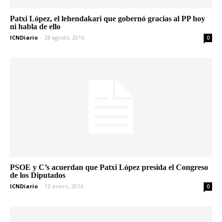
Patxi López, el lehendakari que gobernó gracias al PP hoy
ni habla de ello
ICNDiario
-
28 agosto, 2016
0
PSOE y C’s acuerdan que Patxi López presida el Congreso
de los Diputados
ICNDiario
-
13 enero, 2016
0