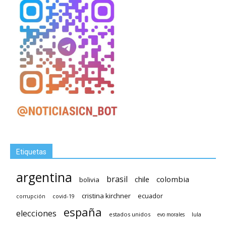
Etiquetas
argentina
brasil
chile
colombia
bolivia
cristina kirchner
ecuador
covid-19
corrupción
españa
elecciones
estados unidos
lula
evo morales