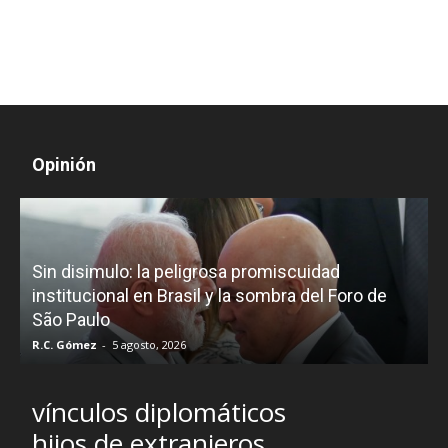
Opinión
D
Sin disimulo: la peligrosa promiscuidad
p
e
institucional en Brasil y la sombra del Foro de
São Paulo
R.C. Gómez
-
5 agosto, 2026
I
vínculos diplomáticos
hijos de extranjeros