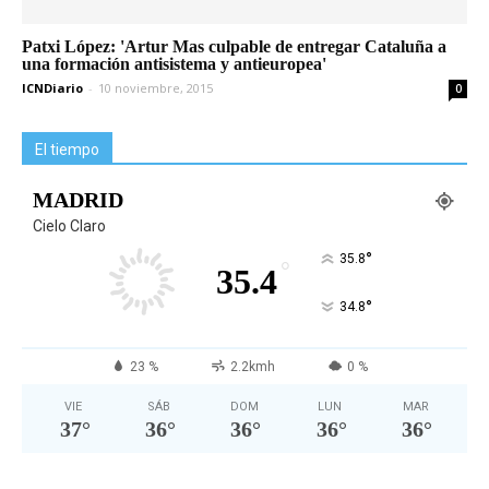
Patxi López: 'Artur Mas culpable de entregar Cataluña a
una formación antisistema y antieuropea'
ICNDiario
-
10 noviembre, 2015
0
El tiempo
MADRID
Cielo Claro
°
35.8
°
35.4
°
34.8
23 %
2.2kmh
0 %
VIE
SÁB
DOM
LUN
MAR
37
°
36
°
36
°
36
°
36
°