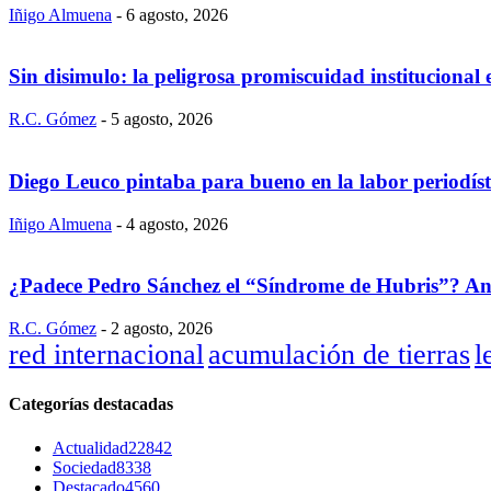
Iñigo Almuena
-
6 agosto, 2026
Sin disimulo: la peligrosa promiscuidad institucional
R.C. Gómez
-
5 agosto, 2026
Diego Leuco pintaba para bueno en la labor periodís
Iñigo Almuena
-
4 agosto, 2026
¿Padece Pedro Sánchez el “Síndrome de Hubris”? Analis
R.C. Gómez
-
2 agosto, 2026
red internacional
acumulación de tierras
l
Categorías destacadas
Actualidad
22842
Sociedad
8338
Destacado
4560