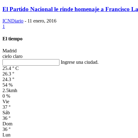
El Partido Nacional le rinde homenaje a Francisco L
ICNDiario
-
11 enero, 2016
1
El tiempo
Madrid
cielo claro
Ingrese una ciudad.
25.4
°
C
26.3
°
24.3
°
54 %
2.5kmh
0 %
Vie
37
°
Sáb
36
°
Dom
36
°
Lun