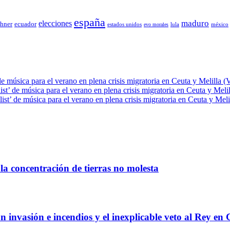
españa
elecciones
maduro
chner
ecuador
estados unidos
lula
méxico
evo morales
de música para el verano en plena crisis migratoria en Ceuta y Melilla (
ist’ de música para el verano en plena crisis migratoria en Ceuta y Meli
ist’ de música para el verano en plena crisis migratoria en Ceuta y Meli
la concentración de tierras no molesta
 invasión e incendios y el inexplicable veto al Rey en 