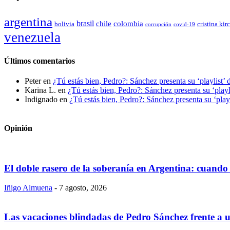
argentina
brasil
chile
colombia
bolivia
cristina kir
covid-19
corrupción
venezuela
Últimos comentarios
Peter
en
¿Tú estás bien, Pedro?: Sánchez presenta su ‘playlist’ 
Karina L.
en
¿Tú estás bien, Pedro?: Sánchez presenta su ‘playl
Indignado
en
¿Tú estás bien, Pedro?: Sánchez presenta su ‘playl
Opinión
El doble rasero de la soberanía en Argentina: cuando 
Iñigo Almuena
-
7 agosto, 2026
Las vacaciones blindadas de Pedro Sánchez frente a un