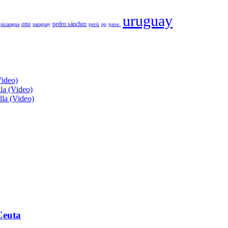
uruguay
pedro sánchez
onu
psoe.
nicaragua
paraguay
perú
pp
Video)
lla (Video)
lla (Video)
Ceuta