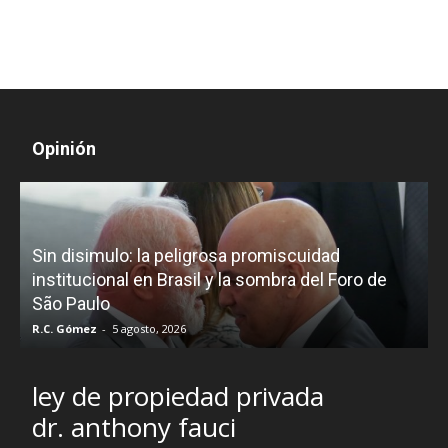
Opinión
D
Sin disimulo: la peligrosa promiscuidad
p
e
institucional en Brasil y la sombra del Foro de
São Paulo
R.C. Gómez
-
5 agosto, 2026
I
ley de propiedad privada
dr. anthony fauci