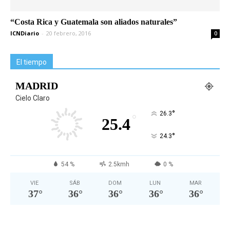
“Costa Rica y Guatemala son aliados naturales”
ICNDiario
-
20 febrero, 2016
0
El tiempo
MADRID
Cielo Claro
°
26.3
°
25.4
°
24.3
54 %
2.5kmh
0 %
VIE
SÁB
DOM
LUN
MAR
37
°
36
°
36
°
36
°
36
°