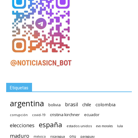
Etiquetas
argentina
brasil
chile
colombia
bolivia
cristina kirchner
ecuador
covid-19
corrupción
españa
elecciones
estados unidos
lula
evo morales
maduro
méxico
onu
nicaragua
paraguay