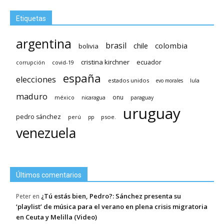
Etiquetas
argentina
brasil
chile
colombia
bolivia
cristina kirchner
ecuador
covid-19
corrupción
españa
elecciones
estados unidos
lula
evo morales
maduro
méxico
onu
nicaragua
paraguay
uruguay
pedro sánchez
psoe.
perú
pp
venezuela
Últimos comentarios
¿Tú estás bien, Pedro?: Sánchez presenta su
Peter
en
‘playlist’ de música para el verano en plena crisis migratoria
en Ceuta y Melilla (Video)