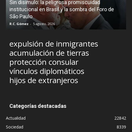
Sin disimulo: la peligrosa promiscuidad
p
e
institucional en Brasil y la sombra del Foro de
São Paulo
R.C. Gómez
-
5 agosto, 2026
I
expulsión de inmigrantes
acumulación de tierras
protección consular
vínculos diplomáticos
hijos de extranjeros
Categorías destacadas
Actualidad
22842
Sociedad
8339