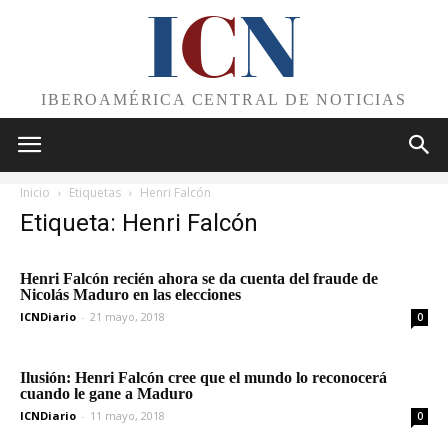
I
C
N
IBEROAMÉRICA CENTRAL DE NOTICIAS
Inicio
Etiquetas
Henri Falcón
Etiqueta: Henri Falcón
Henri Falcón recién ahora se da cuenta del fraude de
Nicolás Maduro en las elecciones
ICNDiario
-
21 mayo, 2018
0
Ilusión: Henri Falcón cree que el mundo lo reconocerá
cuando le gane a Maduro
ICNDiario
-
11 mayo, 2018
0