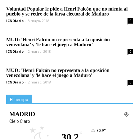
Voluntad Popular le pide a Henri Falcón que no mienta al
pueblo y se retire de la farsa electoral de Maduro
ICNDiario
-
8 mayo, 2018
0
MUD: ‘Henri Falcón no representa a la oposición
venezolana’ y ‘le hace el juego a Maduro’
ICNDiario
-
2 marzo, 2018
0
MUD: 'Henri Falcón no representa a la oposición
venezolana' y 'le hace el juego a Maduro'
ICNDiario
-
2 marzo, 2018
0
El tiempo
MADRID
Cielo Claro
°
30.9
°
30.2