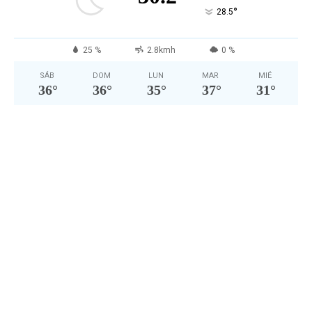
°
28.5
25 %
2.8kmh
0 %
SÁB
DOM
LUN
MAR
MIÉ
36
°
36
°
35
°
37
°
31
°