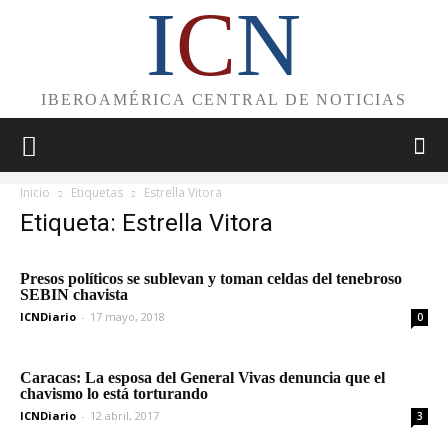
I
C
N
IBEROAMÉRICA CENTRAL DE NOTICIAS
Inicio
Etiquetas
Estrella Vitora
Etiqueta: Estrella Vitora
Presos políticos se sublevan y toman celdas del tenebroso
SEBIN chavista
ICNDiario
-
17 mayo, 2018
0
Caracas: La esposa del General Vivas denuncia que el
chavismo lo está torturando
ICNDiario
-
12 abril, 2017
3