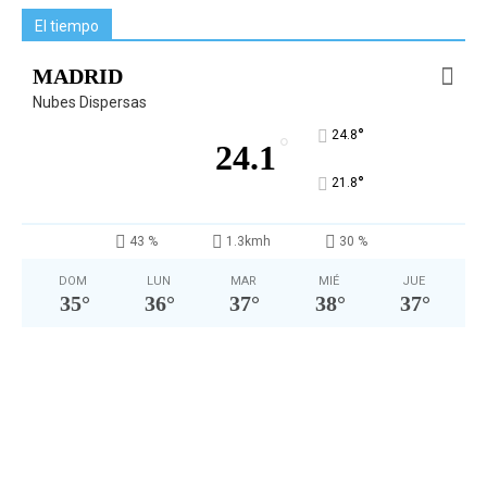
El tiempo
MADRID
Nubes Dispersas
°
24.8
°
24.1
°
21.8
43 %
1.3kmh
30 %
DOM
LUN
MAR
MIÉ
JUE
35
°
36
°
37
°
38
°
37
°