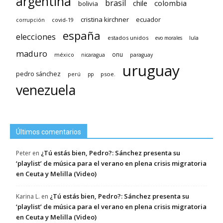
argentina
brasil
chile
colombia
bolivia
cristina kirchner
ecuador
covid-19
corrupción
españa
elecciones
estados unidos
lula
evo morales
maduro
méxico
onu
nicaragua
paraguay
uruguay
pedro sánchez
psoe.
perú
pp
venezuela
Últimos comentarios
¿Tú estás bien, Pedro?: Sánchez presenta su
Peter
en
‘playlist’ de música para el verano en plena crisis migratoria
en Ceuta y Melilla (Video)
¿Tú estás bien, Pedro?: Sánchez presenta su
Karina L.
en
‘playlist’ de música para el verano en plena crisis migratoria
en Ceuta y Melilla (Video)