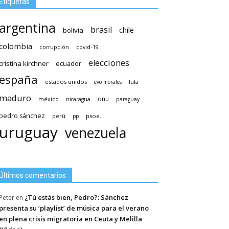
Etiquetas
argentina
brasil
chile
bolivia
colombia
covid-19
corrupción
elecciones
cristina kirchner
ecuador
españa
estados unidos
lula
evo morales
maduro
méxico
onu
nicaragua
paraguay
pedro sánchez
psoe.
perú
pp
uruguay
venezuela
Últimos comentarios
¿Tú estás bien, Pedro?: Sánchez
Peter
en
presenta su ‘playlist’ de música para el verano
en plena crisis migratoria en Ceuta y Melilla