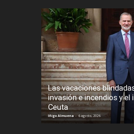
Las vacaciones blindadas
uando la
invasión e incendios y el 
Ceuta
Iñigo Almuena
-
6 agosto, 2026