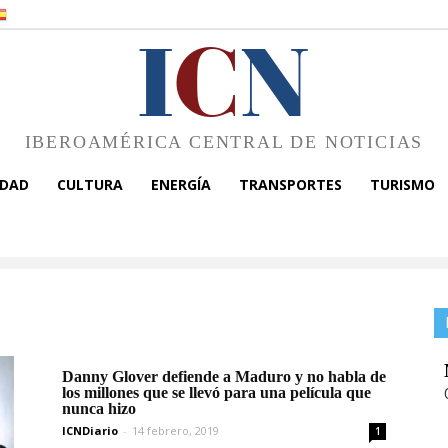
I
C
N
IBEROAMÉRICA CENTRAL DE NOTICIAS
EDAD
CULTURA
ENERGÍA
TRANSPORTES
TURISMO
Danny Glover defiende a Maduro y no habla de
los millones que se llevó para una película que
nunca hizo
ICNDiario
-
14 febrero, 2019
1