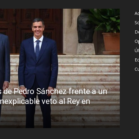
Ac
S
D
O
Ú
E
Cu
 de Pedro Sánchez frente a un
inexplicable veto al Rey en
Sin
Bra
R.C. G