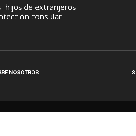
s
hijos de extranjeros
otección consular
BRE NOSOTROS
S