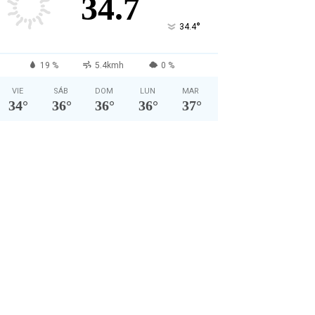
34.7
°
34.4
19 %
5.4kmh
0 %
VIE
SÁB
DOM
LUN
MAR
34
°
36
°
36
°
36
°
37
°