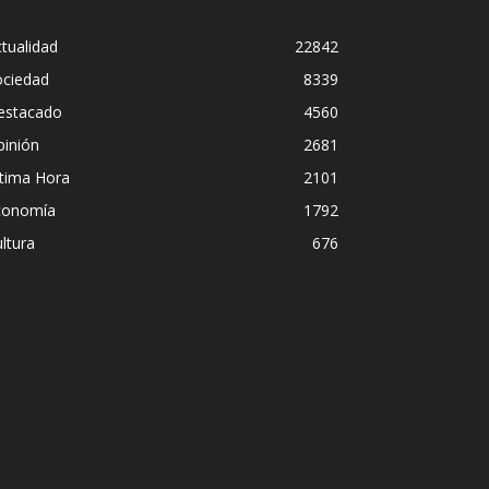
tualidad
22842
ociedad
8339
estacado
4560
pinión
2681
ltima Hora
2101
conomía
1792
ltura
676
 disimulo: la peligrosa promiscuidad ins
sil y la sombra del Foro de São Paulo
ómez
-
5 agosto, 2026