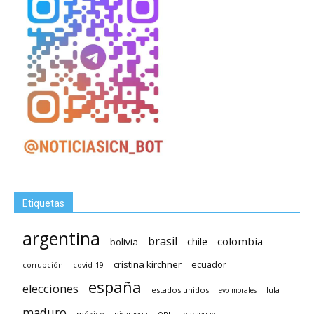
Etiquetas
argentina
brasil
chile
colombia
bolivia
cristina kirchner
ecuador
covid-19
corrupción
españa
elecciones
estados unidos
lula
evo morales
maduro
méxico
onu