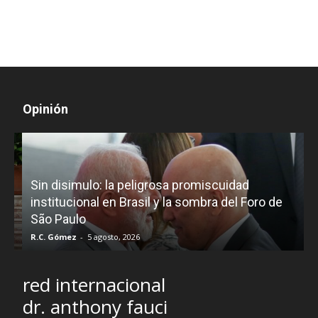
Opinión
D
Sin disimulo: la peligrosa promiscuidad
p
e
institucional en Brasil y la sombra del Foro de
São Paulo
R.C. Gómez
-
5 agosto, 2026
I
red internacional
dr. anthony fauci