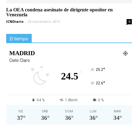
La OEA condena asesinato de dirigente opositor en
Venezuela
ICNDiario
-
26 noviembre, 2015
0
El tiempo
MADRID
Cielo Claro
°
25.2
°
24.5
°
22.6
54 %
1.8kmh
0 %
VIE
SÁB
DOM
LUN
MAR
37
°
36
°
36
°
36
°
34
°