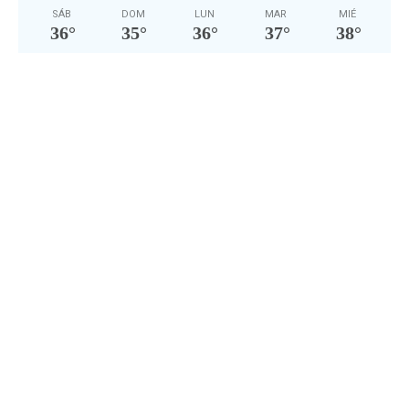
SÁB
DOM
LUN
MAR
MIÉ
36
°
35
°
36
°
37
°
38
°