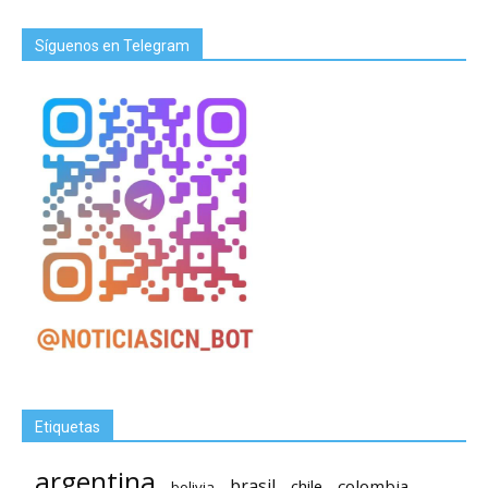
Síguenos en Telegram
Etiquetas
argentina
brasil
chile
colombia
bolivia