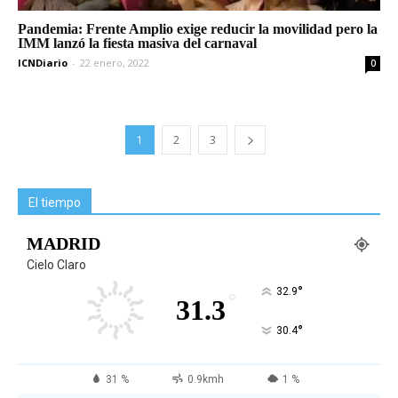
Pandemia: Frente Amplio exige reducir la movilidad pero la
IMM lanzó la fiesta masiva del carnaval
ICNDiario
-
22 enero, 2022
0
1
2
3
El tiempo
MADRID
Cielo Claro
°
32.9
°
31.3
°
30.4
31 %
0.9kmh
1 %