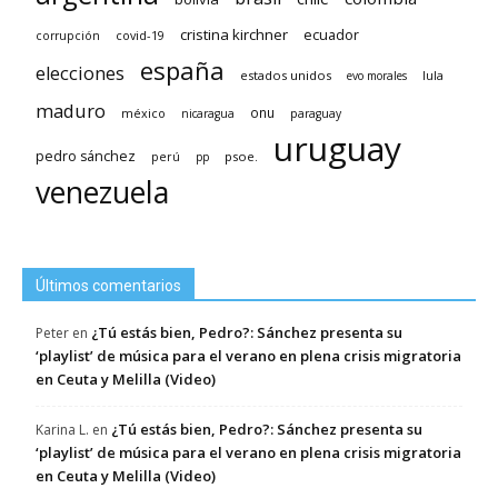
cristina kirchner
ecuador
covid-19
corrupción
españa
elecciones
estados unidos
lula
evo morales
maduro
méxico
onu
nicaragua
paraguay
uruguay
pedro sánchez
psoe.
perú
pp
venezuela
Últimos comentarios
¿Tú estás bien, Pedro?: Sánchez presenta su
Peter
en
‘playlist’ de música para el verano en plena crisis migratoria
en Ceuta y Melilla (Video)
¿Tú estás bien, Pedro?: Sánchez presenta su
Karina L.
en
‘playlist’ de música para el verano en plena crisis migratoria
en Ceuta y Melilla (Video)