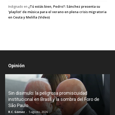
¿Tú estás bien, Pedro?: Sánchez presenta su
Indignado
en
‘playlist’ de música para el verano en plena crisis migratoria
en Ceuta y Melilla (Video)
Opinión
D
Sin disimulo: la peligrosa promiscuidad
p
e
institucional en Brasil y la sombra del Foro de
São Paulo
R.C. Gómez
-
5 agosto, 2026
I