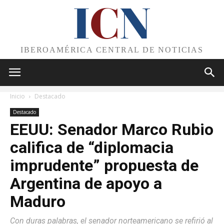
I
C
N
IBEROAMÉRICA CENTRAL DE NOTICIAS
Inicio
Destacado
Destacado
EEUU: Senador Marco Rubio
califica de “diplomacia
imprudente” propuesta de
Argentina de apoyo a
Maduro
Con duras palabras, el senador norteamericano se refirió al