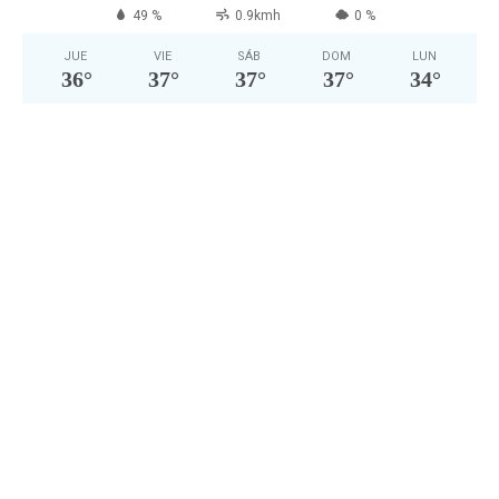
49 %
0.9kmh
0 %
JUE
VIE
SÁB
DOM
LUN
36
°
37
°
37
°
37
°
34
°