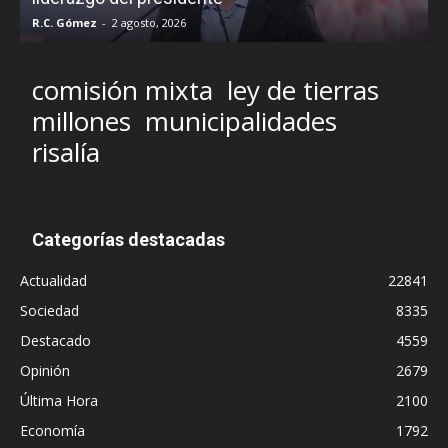
R.C. Gómez
-
2 agosto, 2026
M
comisión mixta
ley de tierras
millones
municipalidades
risalía
Categorías destacadas
Actualidad
22841
Sociedad
8335
Destacado
4559
Opinión
2679
Última Hora
2100
Economía
1792