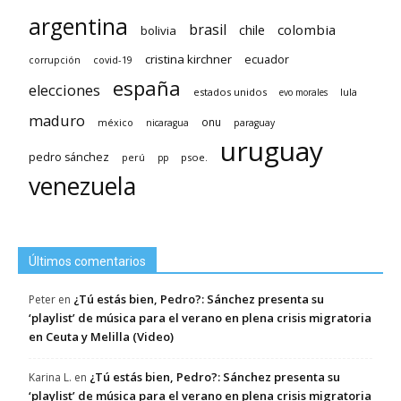
argentina
brasil
chile
colombia
bolivia
cristina kirchner
ecuador
covid-19
corrupción
españa
elecciones
estados unidos
lula
evo morales
maduro
méxico
onu
nicaragua
paraguay
uruguay
pedro sánchez
psoe.
perú
pp
venezuela
Últimos comentarios
¿Tú estás bien, Pedro?: Sánchez presenta su
Peter
en
‘playlist’ de música para el verano en plena crisis migratoria
en Ceuta y Melilla (Video)
¿Tú estás bien, Pedro?: Sánchez presenta su
Karina L.
en
‘playlist’ de música para el verano en plena crisis migratoria