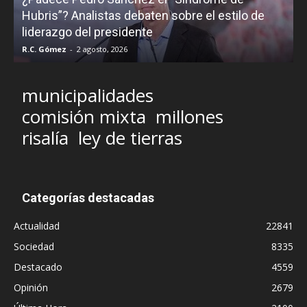
Hubris”? Analistas debaten sobre el estilo de
c
liderazgo del presidente
R.C. Gómez
-
2 agosto, 2026
M
municipalidades
comisión mixta
millones
risalía
ley de tierras
Categorías destacadas
Actualidad
22841
Sociedad
8335
Destacado
4559
Opinión
2679