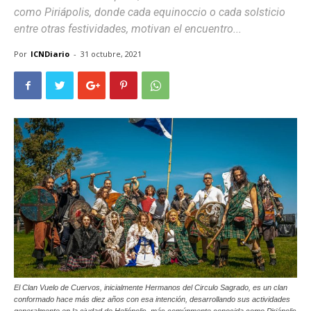
como Piriápolis, donde cada equinoccio o cada solsticio
entre otras festividades, motivan el encuentro...
Por
ICNDiario
-
31 octubre, 2021
El Clan Vuelo de Cuervos, inicialmente Hermanos del Circulo Sagrado, es un clan
conformado hace más diez años con esa intención, desarrollando sus actividades
generalmente en la ciudad de Heliópolis, más comúnmente conocida como Piriápolis