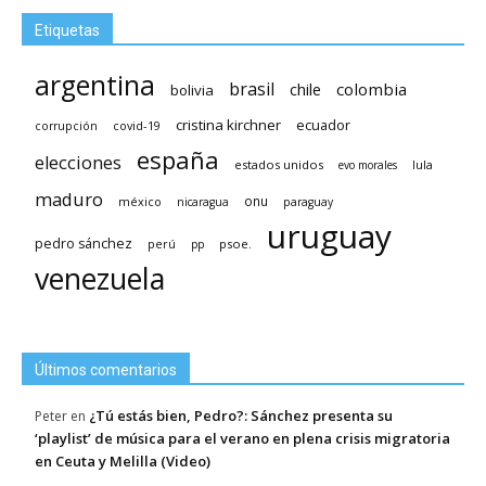
Etiquetas
argentina
brasil
chile
colombia
bolivia
cristina kirchner
ecuador
covid-19
corrupción
españa
elecciones
estados unidos
lula
evo morales
maduro
méxico
onu
nicaragua
paraguay
uruguay
pedro sánchez
psoe.
perú
pp
venezuela
Últimos comentarios
¿Tú estás bien, Pedro?: Sánchez presenta su
Peter
en
‘playlist’ de música para el verano en plena crisis migratoria
en Ceuta y Melilla (Video)