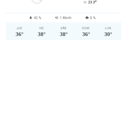
°
23.3
42 %
1.8kmh
0 %
JUE
VIE
SÁB
DOM
LUN
36
°
38
°
38
°
36
°
30
°