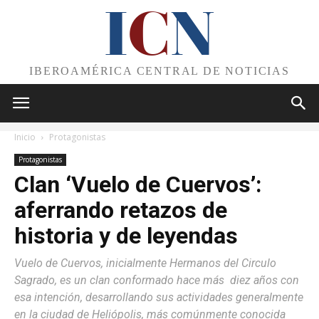
I
C
N
IBEROAMÉRICA CENTRAL DE NOTICIAS
Inicio
Protagonistas
Protagonistas
Clan ‘Vuelo de Cuervos’:
aferrando retazos de
historia y de leyendas
Vuelo de Cuervos, inicialmente Hermanos del Circulo
Sagrado, es un clan conformado hace más diez años con
esa intención, desarrollando sus actividades generalmente
en la ciudad de Heliópolis, más comúnmente conocida