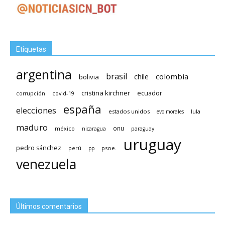
Etiquetas
argentina
brasil
chile
colombia
bolivia
cristina kirchner
ecuador
covid-19
corrupción
españa
elecciones
estados unidos
lula
evo morales
maduro
méxico
onu
nicaragua
paraguay
uruguay
pedro sánchez
psoe.
perú
pp
venezuela
Últimos comentarios