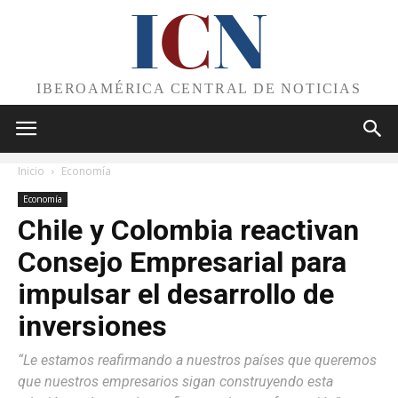
I
C
N
IBEROAMÉRICA CENTRAL DE NOTICIAS
Inicio
Economía
Economía
Chile y Colombia reactivan
Consejo Empresarial para
impulsar el desarrollo de
inversiones
“Le estamos reafirmando a nuestros países que queremos
que nuestros empresarios sigan construyendo esta