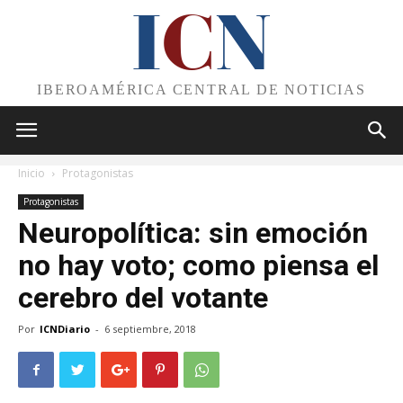
I
C
N
IBEROAMÉRICA CENTRAL DE NOTICIAS
Inicio
Protagonistas
Protagonistas
Neuropolítica: sin emoción
no hay voto; como piensa el
cerebro del votante
Por
ICNDiario
-
6 septiembre, 2018