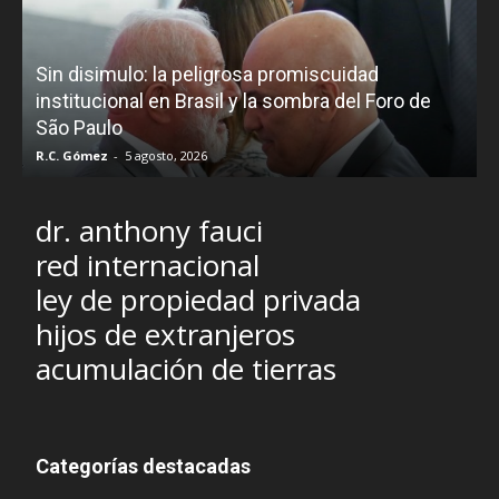
D
Sin disimulo: la peligrosa promiscuidad
p
e
institucional en Brasil y la sombra del Foro de
São Paulo
R.C. Gómez
-
5 agosto, 2026
I
dr. anthony fauci
red internacional
ley de propiedad privada
hijos de extranjeros
acumulación de tierras
Categorías destacadas