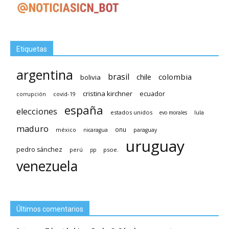
Etiquetas
argentina
brasil
chile
colombia
bolivia
cristina kirchner
ecuador
covid-19
corrupción
españa
elecciones
estados unidos
lula
evo morales
maduro
méxico
onu
nicaragua
paraguay
uruguay
pedro sánchez
psoe.
perú
pp
venezuela
Últimos comentarios