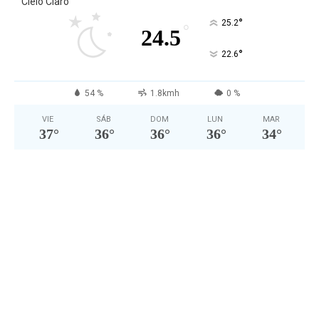
Cielo Claro
°
25.2
°
24.5
°
22.6
54 %
1.8kmh
0 %
VIE
SÁB
DOM
LUN
MAR
37
°
36
°
36
°
36
°
34
°