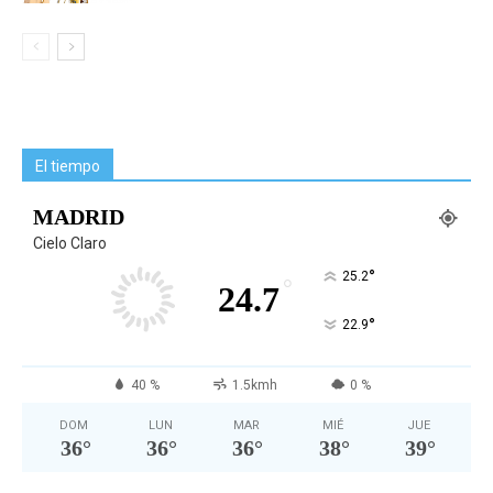
El tiempo
MADRID
Cielo Claro
°
25.2
°
24.7
°
22.9
40 %
1.5kmh
0 %
DOM
LUN
MAR
MIÉ
JUE
36
°
36
°
36
°
38
°
39
°