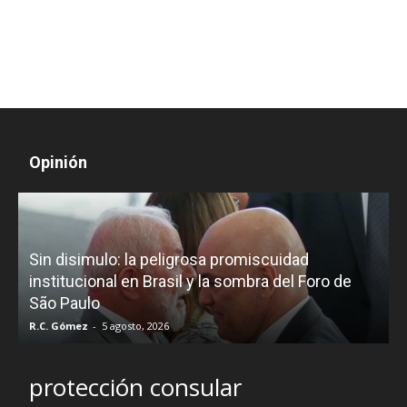
Opinión
D
Sin disimulo: la peligrosa promiscuidad
p
e
institucional en Brasil y la sombra del Foro de
São Paulo
R.C. Gómez
-
5 agosto, 2026
I
protección consular