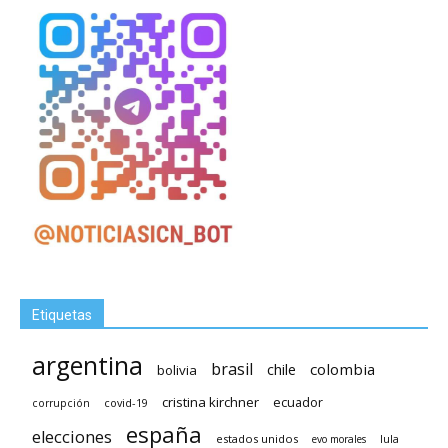
Etiquetas
argentina
brasil
chile
colombia
bolivia
cristina kirchner
ecuador
covid-19
corrupción
españa
elecciones
estados unidos
lula
evo morales