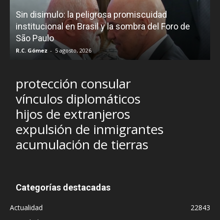
D
Sin disimulo: la peligrosa promiscuidad
p
e
institucional en Brasil y la sombra del Foro de
São Paulo
R.C. Gómez
-
5 agosto, 2026
I
protección consular
vínculos diplomáticos
hijos de extranjeros
expulsión de inmigrantes
acumulación de tierras
Categorías destacadas
Actualidad
22843