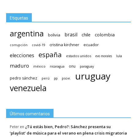
Etiquetas
argentina
brasil
chile
colombia
bolivia
cristina kirchner
ecuador
covid-19
corrupción
españa
elecciones
estados unidos
lula
evo morales
maduro
méxico
onu
nicaragua
paraguay
uruguay
pedro sánchez
psoe.
perú
pp
venezuela
Últimos comentarios
¿Tú estás bien, Pedro?: Sánchez presenta su
Peter
en
‘playlist’ de música para el verano en plena crisis migratoria