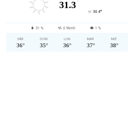
°
31.3
°
30.4
31 %
0.9kmh
1 %
SÁB
DOM
LUN
MAR
MIÉ
36
°
35
°
36
°
37
°
38
°