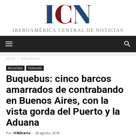
I
C
N
IBEROAMÉRICA CENTRAL DE NOTICIAS
Inicio
Actualidad
Actualidad
Destacado
Buquebus: cinco barcos
amarrados de contrabando
en Buenos Aires, con la
vista gorda del Puerto y la
Aduana
Por
ICNDiario
-
28 agosto, 2018