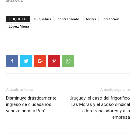
Silvia Ana L
ETIQUETAS
Buquebus
contrabando
ferrys
infracción
López Mena
Artículo anterior
Artículo siguiente
Disminuye drásticamente
Uruguay: el caso del frigorífico
ingreso de ciudadanos
Las Moras y el acoso sindical
venezolanos a Perú
a los trabajadores y a la
empresa