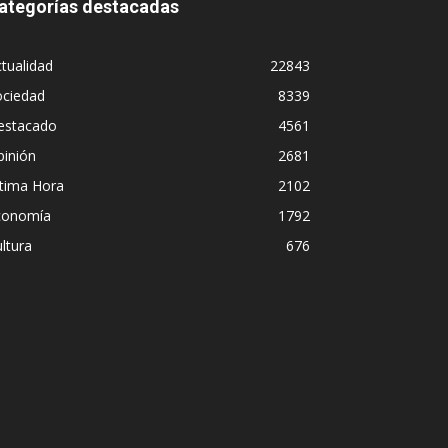
ategorías destacadas
tualidad
22843
ociedad
8339
estacado
4561
pinión
2681
ltima Hora
2102
conomía
1792
ltura
676