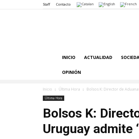
Staff
Contacto
INICIO
ACTUALIDAD
SOCIED
OPINIÓN
Inicio
Última Hora
Bolsos K: Director de Aduana
Última Hora
Bolsos K: Direct
Uruguay admite 