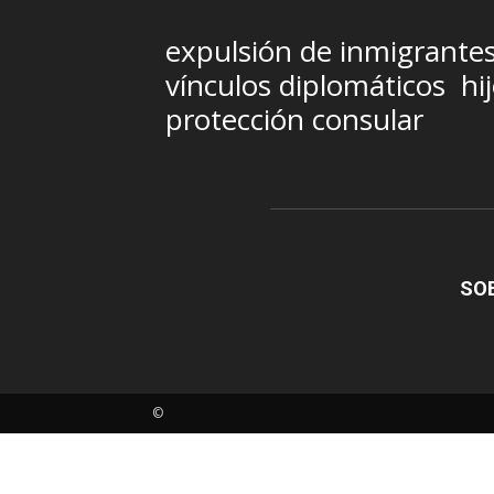
expulsión de inmigrante
vínculos diplomáticos
hi
protección consular
SO
©