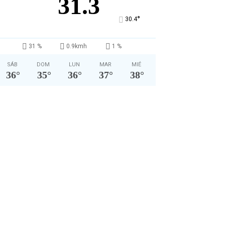
31.3
°
30.4
31 %
0.9kmh
1 %
SÁB
DOM
LUN
MAR
MIÉ
36
°
35
°
36
°
37
°
38
°