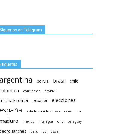
Síguenos en Telegram
Etiquetas
argentina
brasil
chile
bolivia
colombia
covid-19
corrupción
elecciones
cristina kirchner
ecuador
españa
estados unidos
lula
evo morales
maduro
méxico
onu
nicaragua
paraguay
pedro sánchez
psoe.
perú
pp