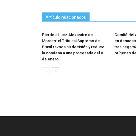
Artículo relacionados
Pierde el juez Alexandre de
Comité del
Moraes: el Tribunal Supremo de
en desacato
Brasil revoca su decisión y reduce
tras negars
la condena a una procesada del 8
orígenes d
de enero