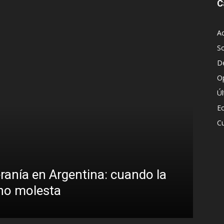
C
Ac
S
D
O
Ú
E
Cu
eranía en Argentina: cuando la
 no molesta