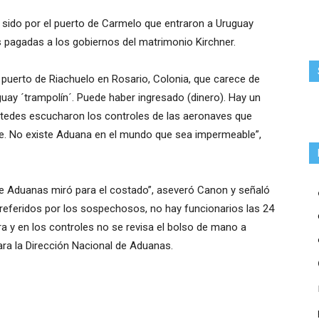
 sido por el puerto de Carmelo que entraron a Uruguay
 pagadas a los gobiernos del matrimonio Kirchner.
uerto de Riachuelo en Rosario, Colonia, que carece de
guay ´trampolín´. Puede haber ingresado (dinero). Hay un
stedes escucharon los controles de las aeronaves que
te. No existe Aduana en el mundo que sea impermeable”,
de Aduanas miró para el costado”, aseveró Canon y señaló
eferidos por los sospechosos, no hay funcionarios las 24
ra y en los controles no se revisa el bolso de mano a
ara la Dirección Nacional de Aduanas.