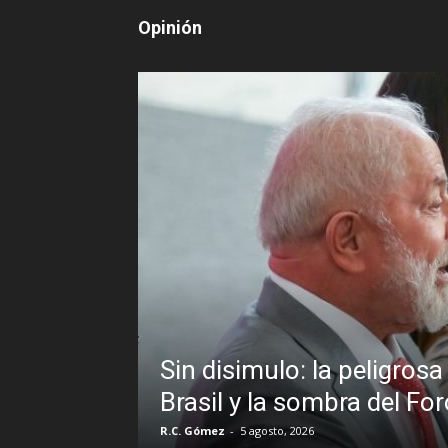
Opinión
Sin disimulo: la peligrosa promiscuidad 
Brasil y la sombra del Foro de São Paul
R.C. Gómez
-
5 agosto, 2026