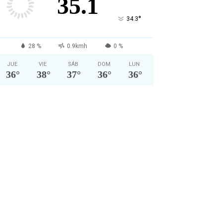
35.1
°
34.3
28 %
0.9kmh
0 %
JUE
VIE
SÁB
DOM
LUN
36
°
38
°
37
°
36
°
36
°