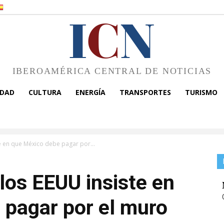
I
C
N
IBEROAMÉRICA CENTRAL DE NOTICIAS
EDAD
CULTURA
ENERGÍA
TRANSPORTES
TURISMO
te en que México debe pagar por...
 los EEUU insiste en
 pagar por el muro