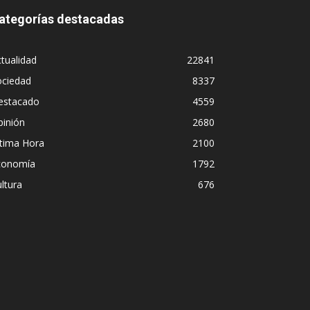
ategorías destacadas
tualidad
22841
ociedad
8337
estacado
4559
pinión
2680
ltima Hora
2100
conomía
1792
ltura
676
ba para bueno en la labor periodística,
rapar y terminar en un programa de
egoría en LUZU TV