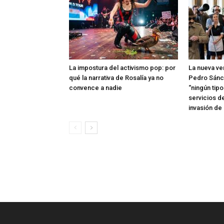
La impostura del activismo pop: por
La nueva ve
qué la narrativa de Rosalía ya no
Pedro Sánc
convence a nadie
“ningún tip
servicios d
invasión de