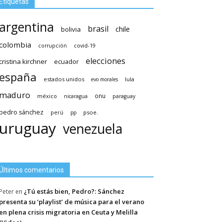
Etiquetas
argentina
brasil
chile
bolivia
colombia
covid-19
corrupción
elecciones
cristina kirchner
ecuador
españa
estados unidos
lula
evo morales
maduro
méxico
onu
nicaragua
paraguay
pedro sánchez
psoe.
perú
pp
uruguay
venezuela
Últimos comentarios
¿Tú estás bien, Pedro?: Sánchez
Peter
en
presenta su ‘playlist’ de música para el verano
en plena crisis migratoria en Ceuta y Melilla