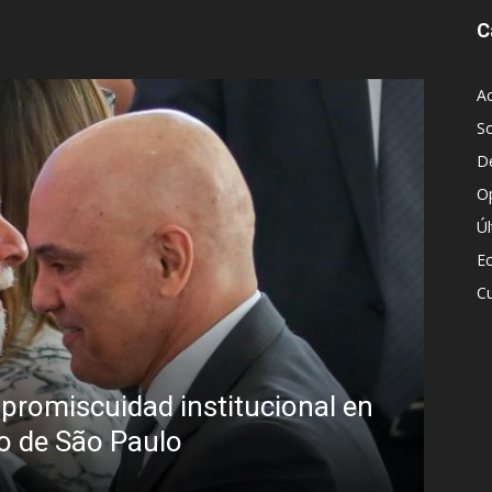
C
Ac
S
D
O
Ú
E
Cu
Diego Leuco pinta
institucional en
pero prefirió der
o
streaming sin cat
Iñigo Almuena
-
4 agosto, 2026