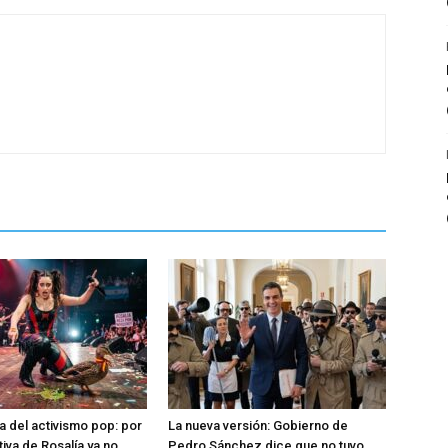
a del activismo pop: por
La nueva versión: Gobierno de
tiva de Rosalía ya no
Pedro Sánchez dice que no tuvo