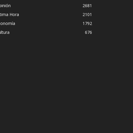
pinión
2681
ltima Hora
2101
conomía
1792
ltura
676
Diego Leuco pintaba para b
onal en
pero prefirió derrapar y t
streaming sin categoría e
Iñigo Almuena
-
4 agosto, 2026