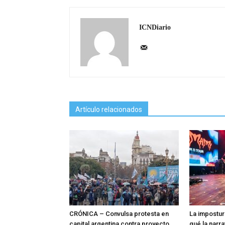
ICNDiario
Artículo relacionados
CRÓNICA – Convulsa protesta en
La impostur
capital argentina contra proyecto
qué la narra