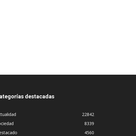
ategorías destacadas
tualidad
22842
ociedad
8339
estacado
4560