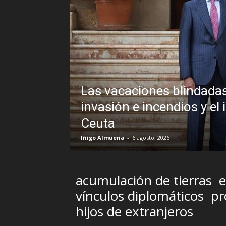
edro Sánchez frente a un
icable veto al Rey en
Sin disim
Brasil y 
R.C. Gómez
-
5 ago
acumulación de tierras
e
vínculos diplomáticos
pr
hijos de extranjeros