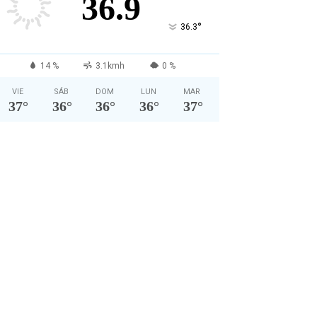
36.9
°
36.3
14 %
3.1kmh
0 %
VIE
SÁB
DOM
LUN
MAR
37
°
36
°
36
°
36
°
37
°