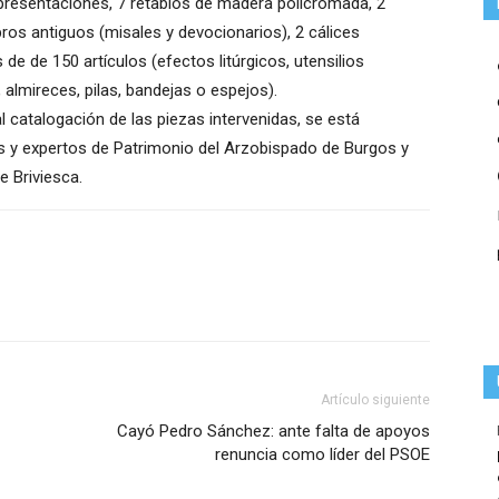
epresentaciones, 7 retablos de madera policromada, 2
ibros antiguos (misales y devocionarios), 2 cálices
 de de 150 artículos (efectos litúrgicos, utensilios
 almireces, pilas, bandejas o espejos).
al catalogación de las piezas intervenidas, se está
s y expertos de Patrimonio del Arzobispado de Burgos y
e Briviesca.
Artículo siguiente
Cayó Pedro Sánchez: ante falta de apoyos
renuncia como líder del PSOE