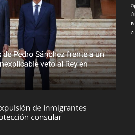
O
Ú
E
Cu
ulo: la peligrosa promiscuidad instituci
la sombra del Foro de São Paulo
sto, 2026
xpulsión de inmigrantes
otección consular