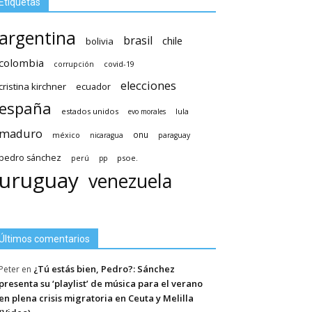
Etiquetas
argentina
brasil
chile
bolivia
colombia
covid-19
corrupción
elecciones
cristina kirchner
ecuador
españa
estados unidos
lula
evo morales
maduro
méxico
onu
nicaragua
paraguay
pedro sánchez
psoe.
perú
pp
uruguay
venezuela
Últimos comentarios
¿Tú estás bien, Pedro?: Sánchez
Peter
en
presenta su ‘playlist’ de música para el verano
en plena crisis migratoria en Ceuta y Melilla