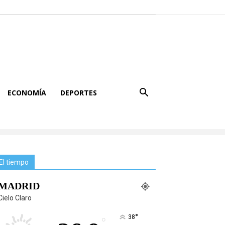
ECONOMÍA
DEPORTES
El tiempo
MADRID
Cielo Claro
°
38
°